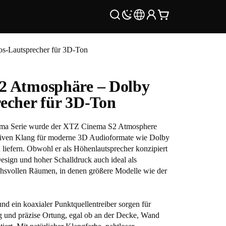
-Lautsprecher für 3D-Ton
 Atmosphäre – Dolby
echer für 3D-Ton
nema Serie wurde der XTZ Cinema S2 Atmosphere
rsiven Klang für moderne 3D Audioformate wie Dolby
efern. Obwohl er als Höhenlautsprecher konzipiert
Design und hoher Schalldruck auch ideal als
chsvollen Räumen, in denen größere Modelle wie der
d ein koaxialer Punktquellentreiber sorgen für
ng und präzise Ortung, egal ob an der Decke, Wand