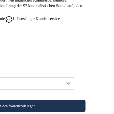
rt. Mit natürlicher Klangfarbe, nahtloser
ation bringt der S2 kinorealistischen Sound auf jeden
tie
Lebenslanger Kundenservice
n den Warenkorb legen