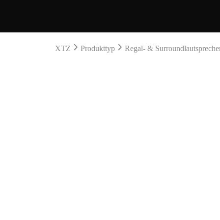
XTZ
Produkttyp
Regal- & Surroundlautspreche