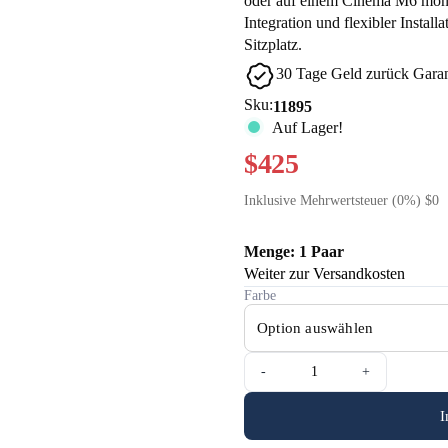
oder auf einem Cinema M6 montie
Integration und flexibler Install
Sitzplatz.
30 Tage Geld zurück Garan
Sku:
11895
Auf Lager!
$425
Inklusive Mehrwertsteuer (0%) $0
Menge: 1 Paar
Weiter zur Versandkosten
Farbe
-
+
I