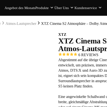
Angebot des Monats
Produkte
Über Uns
Kundenservice
r
Atmos-Lautsprecher
XTZ Cinema S2 Atmosphäre – Dolby Atmos
XTZ
XTZ Cinema S2
Atmos-Lautspr
6 REVIEWS
Abgestimmt auf die übrige Ci
entwickelt, um präzisen, imme
Atmos, DTS:X und Auro-3D zu li
ist, eignet sich sein kompaktes 
Surroundlautsprecher in anspru
S5 keinen Platz finden.
Eine angewinkelte Schallwand un
breite, gleichmäßige Abstrahlu