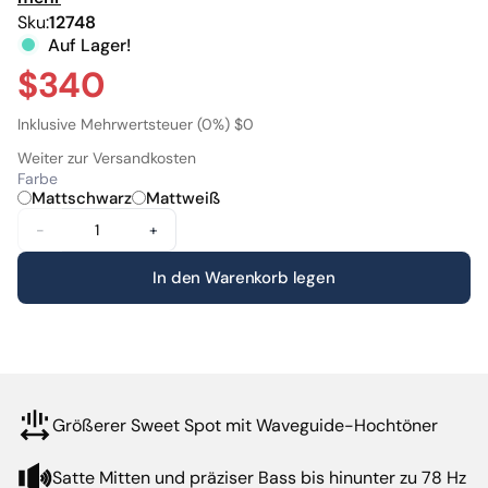
mit begrenztem Platzangebot einzufügen, ohne
Sku:
12748
Leistungsverlust. Trotz der geringen Größe und des
Auf Lager!
Preises überzeugt er mit erstaunlicher Klangleistung.
$340
Der Spirit2 eignet sich ideal für minimalistische
Inklusive Mehrwertsteuer (0%) $0
Stereosysteme und glänzt ebenso als
Weiter zur Versandkosten
Surroundlautsprecher in Mehrkanalsetups. Dieser
Farbe
vielseitige Lautsprecher verbindet Musikalität, Präzision
Mattschwarz
Mattweiß
und Spielfreude in jeder Disziplin.
-
+
In den Warenkorb legen
Größerer Sweet Spot mit Waveguide-Hochtöner
Satte Mitten und präziser Bass bis hinunter zu 78 Hz