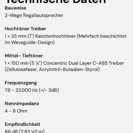
Bauweise
2-Wege Regallautsprecher
Hochtöner Treiber
1 × 25 mm (1") Kalottenhochtöner (Mehrfach beschichtet
im Waveguide-Design)
Mittel- Tieftöner
1 × 150 mm (5 ¼") Concentric Dual Layer C-ABS Treiber
(Zellulosefaser, Acrylnitril-Butadien-Styrol)
Frequenzgang
78 - 22.000 Hz (+/- 3dB)
Nennimpedanz
4 - 8 Ohm
Empfindlichkeit
86 dB (2,83 V/1 m)