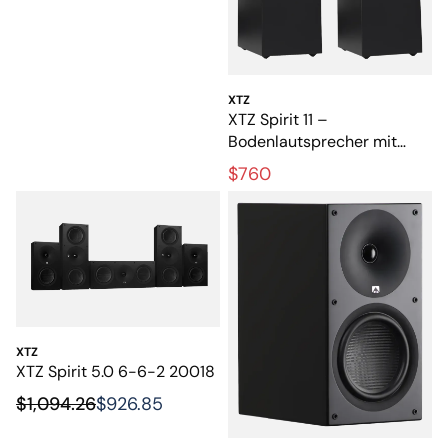
XTZ
XTZ Spirit 11 –
Bodenlautsprecher mit
großem und detailreichem
$760
Klang
XTZ
XTZ Spirit 5.0 6-6-2 20018
$1,094.26
$926.85