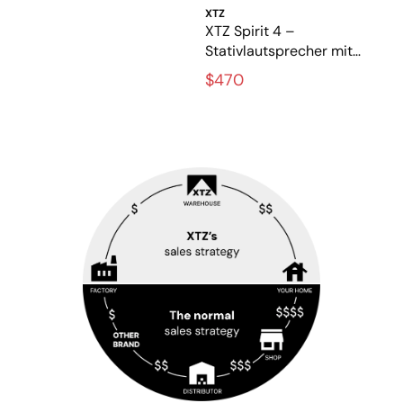
XTZ
XTZ Spirit 4 –
Stativlautsprecher mit
vollem und dynamischem
$470
Klang