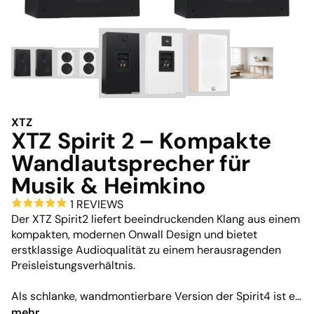
XTZ
XTZ Spirit 2 – Kompakte
Wandlautsprecher für
Musik & Heimkino
1 REVIEWS
Der XTZ Spirit2 liefert beeindruckenden Klang aus einem
kompakten, modernen Onwall Design und bietet
erstklassige Audioqualität zu einem herausragenden
Preisleistungsverhältnis.
Als schlanke, wandmontierbare Version der Spirit4 ist er
perfekt dafür entwickelt, sich harmonisch in Wohnräume
mehr