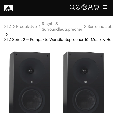
Regal- &
XTZ
Produkttyp
Surroundlaut
Surroundlautsprecher
XTZ Spirit 2 – Kompakte Wandlautsprecher für Musik & He