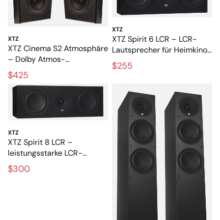
XTZ
XTZ Spirit 6 LCR – LCR-
XTZ
XTZ Cinema S2 Atmosphäre
Lautsprecher für Heimkino
– Dolby Atmos-
und Musik
$255
Lautsprecher für 3D-Ton
$425
XTZ
XTZ Spirit 8 LCR –
leistungsstarke LCR-
Lautsprecher für exklusive
$300
Heimkinoanlagen