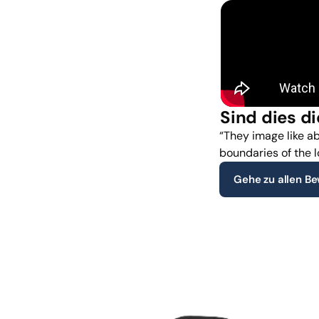
Sind dies d
“They image like ab
boundaries of the 
Gehe zu allen B