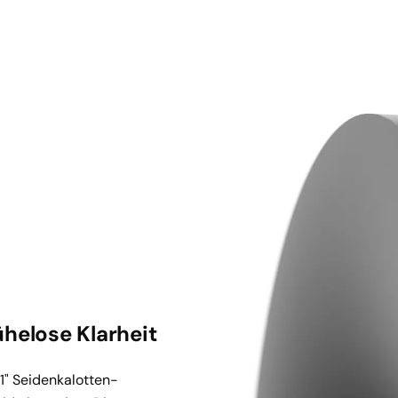
ühelose Klarheit
 1" Seidenkalotten-