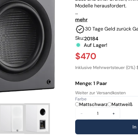
Modelle herausfordert.
Manche halten ihn für eine
mehr
Dollar.
30 Tage Geld zurück Ga
Sku:
20184
Mit demselben hochwertige
Auf Lager!
Chassistechnologie wie der S
abgestimmten, präzisen un
$470
fehlerverzeihend, auch be
Inklusive Mehrwertsteuer (0%) 
Dank der kompakten Bauwei
Spirit4 mühelos in jeden Ra
Menge: 1 Paar
im Regal und liefert einen kr
Weiter zur Versandkosten
macht das den Einsatz eine
Farbe
Mattschwarz
Mattweiß
-
+
In