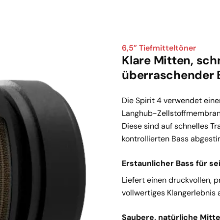
6,5” Tiefmitteltöner
Klare Mitten, sch
überraschender 
Die Spirit 4 verwendet eine
Langhub-Zellstoffmembrane
Diese sind auf schnelles Tr
kontrollierten Bass abgest
Erstaunlicher Bass für s
Liefert einen druckvollen, p
vollwertiges Klangerlebni
Saubere, natürliche Mitt