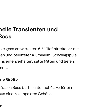
nelle Transienten und
Bass
n eigens entwickelten 6,5” Tiefmitteltöner mit 
n und belüfteter Aluminium-Schwingspule. 
ansientenverhalten, satte Mitten und tiefen, 
immt.
eine Größe
räzisen Bass bis hinunter auf 42 Hz für ein 
s aus einem kompakten Gehäuse.
en