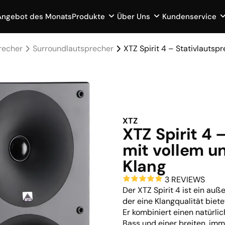
Angebot des Monats
Produkte
Über Uns
Kundenservice
recher
Surroundlautsprecher
XTZ Spirit 4 – Stativlauts
XTZ
XTZ Spirit 4 
mit vollem 
Klang
3 REVIEWS
Der XTZ Spirit 4 ist ein auß
der eine Klangqualität biete
Er kombiniert einen natürli
Bass und einer breiten, imm