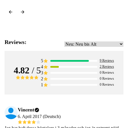
Reviews:
5
9
Reviews
4
2
Reviews
4.82
/ 5
3
0
Reviews
2
0
Reviews
1
0
Reviews
Vincent
6. April 2017 (Deutsch)
Jag har haft dessa högtalare i 3 månader och jag är extremt nöjd.