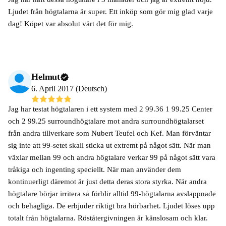
Ljudet från högtalarna är super. Ett inköp som gör mig glad varje
dag! Köpet var absolut värt det för mig.
Helmut
6. April 2017 (Deutsch)
Jag har testat högtalaren i ett system med 2 99.36 1 99.25 Center
och 2 99.25 surroundhögtalare mot andra surroundhögtalarset
från andra tillverkare som Nubert Teufel och Kef. Man förväntar
sig inte att 99-setet skall sticka ut extremt på något sätt. När man
växlar mellan 99 och andra högtalare verkar 99 på något sätt vara
tråkiga och ingenting speciellt. När man använder dem
kontinuerligt däremot är just detta deras stora styrka. När andra
högtalare börjar irritera så förblir alltid 99-högtalarna avslappnade
och behagliga. De erbjuder riktigt bra hörbarhet. Ljudet löses upp
totalt från högtalarna. Röståtergivningen är känslosam och klar.