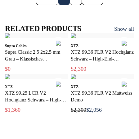
RELATED PRODUCTS
Show all
Supra Cables
XTZ
Supra Classic 2.5 2x2,5 mm
XTZ 99.36 FLR V2 Hochglanz
Grau – Klassisches
Schwarz – High-End-
Lautsprecherkabel für Hi-Fi und
Lautsprecher für Stereo und
$0
$2,300
Heimkino
Heimkino
XTZ
XTZ
XTZ 99,25 LCR V2
XTZ 99.36 FLR V2 Mattweiss
Hochglanz Schwarz – High-
Demo
End-Stativlautsprecher mit
$1,360
$2,300
$2,056
extrem hoher Präzision