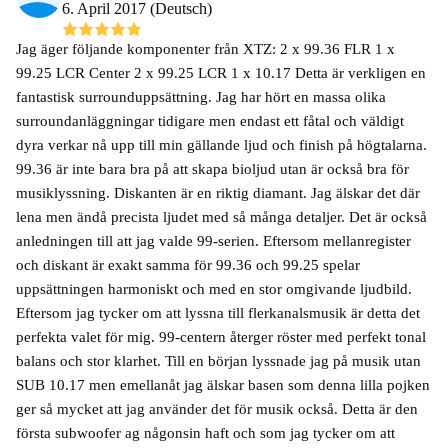
6. April 2017 (Deutsch)
Jag äger följande komponenter från XTZ: 2 x 99.36 FLR 1 x
99.25 LCR Center 2 x 99.25 LCR 1 x 10.17 Detta är verkligen en
fantastisk surrounduppsättning. Jag har hört en massa olika
surroundanläggningar tidigare men endast ett fåtal och väldigt
dyra verkar nå upp till min gällande ljud och finish på högtalarna.
99.36 är inte bara bra på att skapa bioljud utan är också bra för
musiklyssning. Diskanten är en riktig diamant. Jag älskar det där
lena men ändå precista ljudet med så många detaljer. Det är också
anledningen till att jag valde 99-serien. Eftersom mellanregister
och diskant är exakt samma för 99.36 och 99.25 spelar
uppsättningen harmoniskt och med en stor omgivande ljudbild.
Eftersom jag tycker om att lyssna till flerkanalsmusik är detta det
perfekta valet för mig. 99-centern återger röster med perfekt tonal
balans och stor klarhet. Till en början lyssnade jag på musik utan
SUB 10.17 men emellanåt jag älskar basen som denna lilla pojken
ger så mycket att jag använder det för musik också. Detta är den
första subwoofer ag någonsin haft och som jag tycker om att