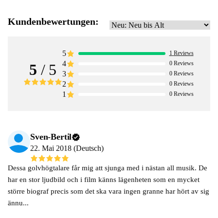
Kundenbewertungen:
5
1
Reviews
4
0
Reviews
5
/ 5
3
0
Reviews
2
0
Reviews
1
0
Reviews
Sven-Bertil
22. Mai 2018 (Deutsch)
Dessa golvhögtalare får mig att sjunga med i nästan all musik. De
har en stor ljudbild och i film känns lägenheten som en mycket
större biograf precis som det ska vara ingen granne har hört av sig
ännu...