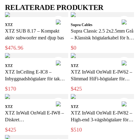
RELATERADE PRODUKTER
XTZ
Supra Cables
XTZ SUB 8.17 – Kompakt
Supra Classic 2.5 2x2.5mm Grå
aktiv subwoofer med djup bas
– Klassisk högtalarkabel för hi-
fi och hemmabio
$476.96
$0
XTZ
XTZ
XTZ InCeiling E-IC8 –
XTZ InWall OnWall E-IW62 –
Inbyggnadshögtalare för tak
Slimmad HiFi-högtalare för
med kraftfull bas
vägg och inbyggnad
$170
$425
XTZ
XTZ
XTZ InWall OnWall E-IW8 –
XTZ InWall OnWall E-IW82 –
Diskret
High-end 3-vägshögtalare för
vägg-/inbyggnadshögtalare med
exklusiv hemmabio
$425
$510
stort ljud