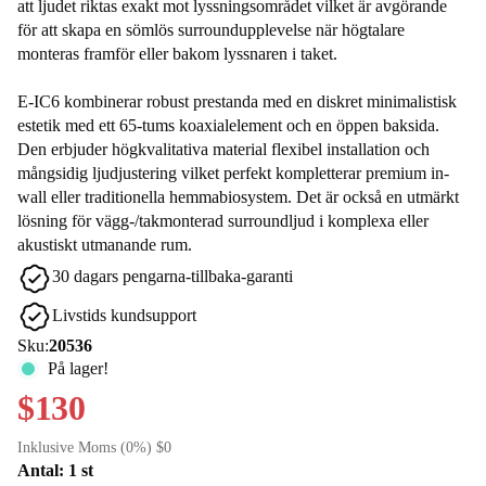
att ljudet riktas exakt mot lyssningsområdet vilket är avgörande
för att skapa en sömlös surroundupplevelse när högtalare
monteras framför eller bakom lyssnaren i taket.
E-IC6 kombinerar robust prestanda med en diskret minimalistisk
estetik med ett 65-tums koaxialelement och en öppen baksida.
Den erbjuder högkvalitativa material flexibel installation och
mångsidig ljudjustering vilket perfekt kompletterar premium in-
wall eller traditionella hemmabiosystem. Det är också en utmärkt
lösning för vägg-/takmonterad surroundljud i komplexa eller
akustiskt utmanande rum.
30 dagars pengarna-tillbaka-garanti
Livstids kundsupport
Sku:
20536
På lager!
$130
Inklusive Moms (0%) $0
Antal: 1 st