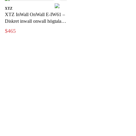
XTZ
XTZ InWall OnWall E-IW61 –
Diskret inwall onwall högtalare
för hemmabio och musik
$465