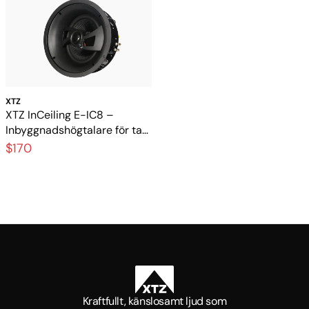
XTZ
XTZ InCeiling E-IC8 –
Inbyggnadshögtalare för tak
med kraftfull bas
$170
Kraftfullt, känslosamt ljud som