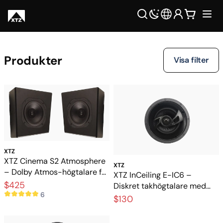
Produkter
Visa filter
XTZ
XTZ Cinema S2 Atmosphere
XTZ
– Dolby Atmos-högtalare för
XTZ InCeiling E-IC6 –
3D-ljud
$425
Diskret takhögtalare med
6
fylligt och detaljerat ljud
$130