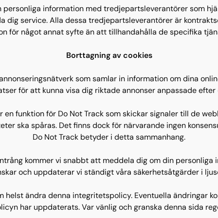
din personliga information med tredjepartsleverantörer som hjä
a dig service. Alla dessa tredjepartsleverantörer är kontraktse
on för något annat syfte än att tillhandahålla de specifika tjä
Borttagning av cookies
nnonseringsnätverk som samlar in information om dina onlin
ser för att kunna visa dig riktade annonser anpassade efter 
en funktion för Do Not Track som skickar signaler till de web
tiviteter ska spåras. Det finns dock för närvarande ingen kons
Do Not Track betyder i detta sammanhang.
aintrång kommer vi snabbt att meddela dig om din personliga 
kar och uppdaterar vi ständigt våra säkerhetsåtgärder i ljuset
som helst ändra denna integritetspolicy. Eventuella ändringar 
licyn har uppdaterats. Var vänlig och granska denna sida reg