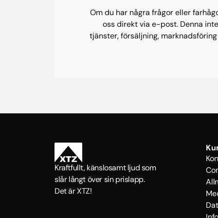
Om du har några frågor eller farhågo
oss direkt via e-post. Denna int
tjänster, försäljning, marknadsförin
Ku
Kon
Kraftfullt, känslosamt ljud som
Co
slår långt över sin prislapp.
All
Det är XTZ!
Med
Dat
Inf