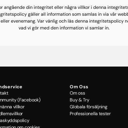
r angående din integritet eller några villkor i denna integrite
egritetspolicy gäller all information som samlas in via vår web
g eller evenemang. Var vänlig och läs denna integritetspolicy n
vad vi gör med den information vi samlar in.
ndservice
Om Oss
takt
Om oss
mmunity (Facebook)
Buy & Try
männa villkor
Globala försäljning
lemsvillkor
Professionella tester
askyddspolicy
ormation om cookies