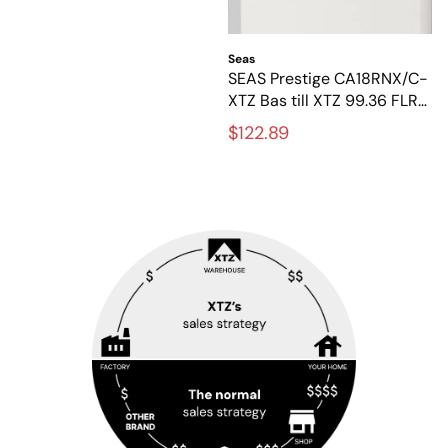
Seas
SEAS Prestige CA18RNX/C-
XTZ Bas till XTZ 99.36 FLR
– Original 6.5-tums
$122.89
baselemen