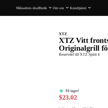
Månadens deal
Butik
Om oss
Kundtjänst
XTZ
XTZ Vitt fronts
Originalgrill f
Reservdel till XTZ Spirit 4
På lager!
$23.02