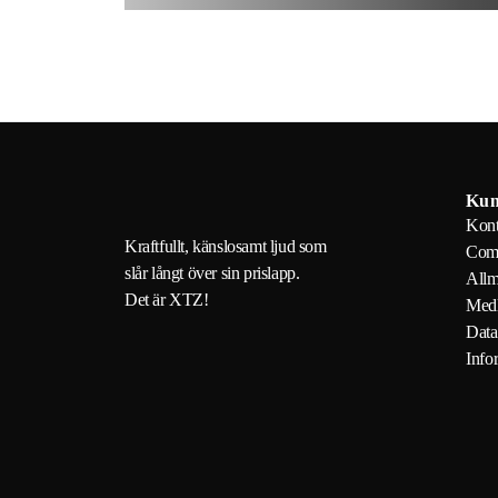
Kun
Kont
Kraftfullt, känslosamt ljud som
Com
slår långt över sin prislapp.
Allm
Det är XTZ!
Medl
Data
Info