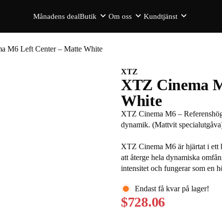
Månadens deal
Butik
Om oss
Kundtjänst
 M6 Left Center – Matte White
XTZ
XTZ Cinema M6
White
XTZ Cinema M6 – Referenshögta
dynamik. (Mattvit specialutgåva
XTZ Cinema M6 är hjärtat i ett
att återge hela dynamiska omfån
intensitet och fungerar som en h
(LCR). Dess unika Quattro Tweet
Endast få kvar på lager!
volymer utan distorsion, vilket g
$728.06
konkurrerar med professionella b