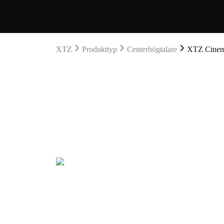
XTZ
Produkttyp
Centerhögtalare
XTZ Cinema