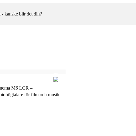
THX-klassad prestanda:
Konstruerad för att möta de hö
 - kanske blir det din?
erbjuder massivt takhöjd, dynam
ansträngning.
Mattvit specialutgåva:
En sällsynt, lågreflekterande mat
samtidigt som Cinema M6 är visue
Upplev kraften, detaljerna och k
mattvit specialutgåva.
nema M6 LCR –
ohögtalare för film och musik