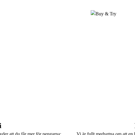
i
Vi är fullt medvetna om att en 
yder att du får mer för pengarna: