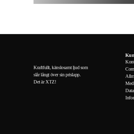
Kun
Kont
Kraftfullt, känslosamt ljud som
Com
slår långt över sin prislapp.
Allm
Det är XTZ!
Medl
Data
Info