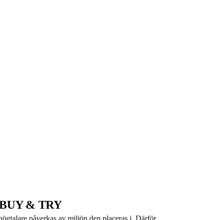
BUY & TRY
högtalare påverkas av miljön den placeras i. Därför