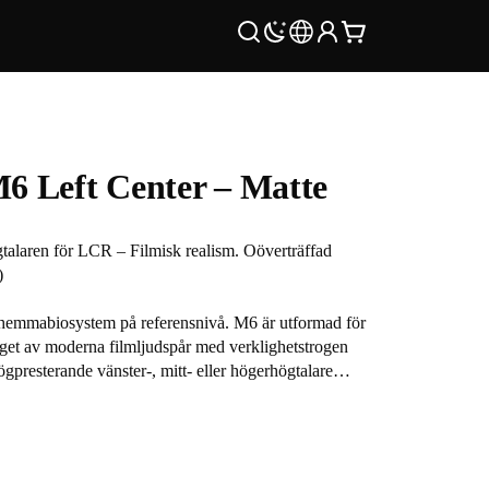
 Left Center – Matte
laren för LCR – Filmisk realism. Oöverträffad
)
 hemmabiosystem på referensnivå. M6 är utformad för
get av moderna filmljudspår med verklighetstrogen
ögpresterande vänster-, mitt- eller högerhögtalare
er Array gör att den kan spela på otroligt höga
er kristallklar dialog och explosiva effekter som
ioinstallationer.