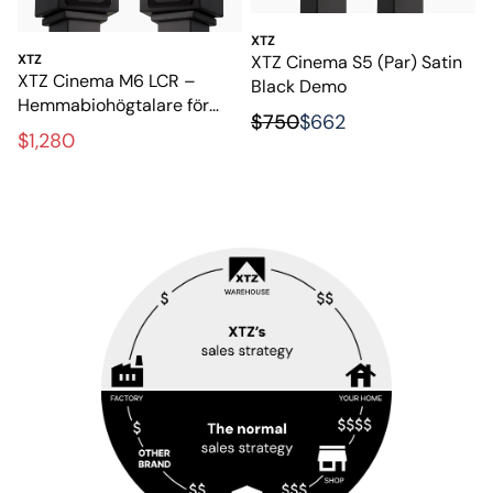
XTZ
XTZ Cinema S5 (Par) Satin
XTZ
XTZ Cinema M6 LCR –
Black Demo
Hemmabiohögtalare för
$750
$662
film och musik
$1,280