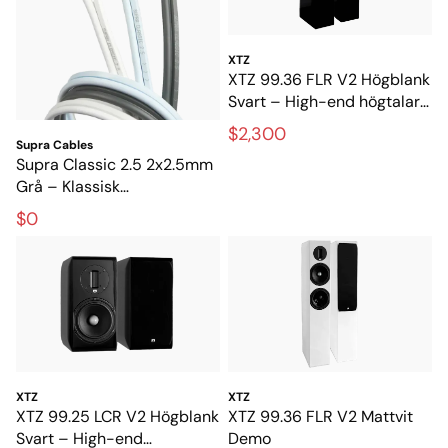
XTZ
XTZ 99.36 FLR V2 Högblank
Svart – High-end högtalare
för stereo och hemmabio
$2,300
Supra Cables
Supra Classic 2.5 2x2.5mm
Grå – Klassisk
högtalarkabel för hi-fi och
$0
hemmabio
XTZ
XTZ
XTZ 99.25 LCR V2 Högblank
XTZ 99.36 FLR V2 Mattvit
Svart – High-end
Demo