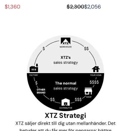
stativhögtalare med extrem
$1,360
$2,300
$2,056
precision
XTZ Strategi
XTZ säljer direkt till dig utan mellanhänder. Det
betyder att du får mer för pengarna: bättre