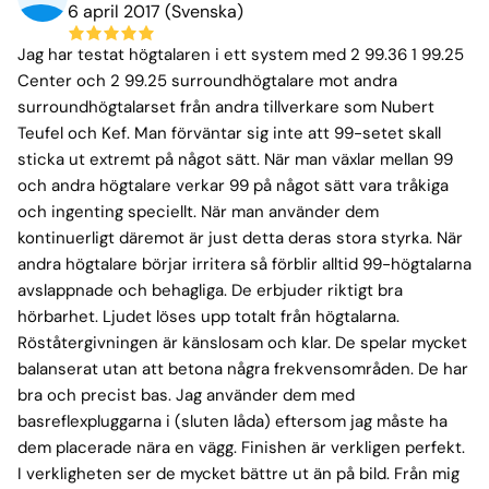
6 april 2017 (Svenska)
Jag har testat högtalaren i ett system med 2 99.36 1 99.25
Center och 2 99.25 surroundhögtalare mot andra
surroundhögtalarset från andra tillverkare som Nubert
Teufel och Kef. Man förväntar sig inte att 99-setet skall
sticka ut extremt på något sätt. När man växlar mellan 99
och andra högtalare verkar 99 på något sätt vara tråkiga
och ingenting speciellt. När man använder dem
kontinuerligt däremot är just detta deras stora styrka. När
andra högtalare börjar irritera så förblir alltid 99-högtalarna
avslappnade och behagliga. De erbjuder riktigt bra
hörbarhet. Ljudet löses upp totalt från högtalarna.
Röståtergivningen är känslosam och klar. De spelar mycket
balanserat utan att betona några frekvensområden. De har
bra och precist bas. Jag använder dem med
basreflexpluggarna i (sluten låda) eftersom jag måste ha
dem placerade nära en vägg. Finishen är verkligen perfekt.
I verkligheten ser de mycket bättre ut än på bild. Från mig