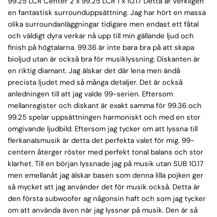
99.25 LCR Center 2 x 99.25 LCR 1 x 10.17 Detta är verkligen
en fantastisk surrounduppsättning. Jag har hört en massa
olika surroundanläggningar tidigare men endast ett fåtal
och väldigt dyra verkar nå upp till min gällande ljud och
finish på högtalarna. 99.36 är inte bara bra på att skapa
bioljud utan är också bra för musiklyssning. Diskanten är
en riktig diamant. Jag älskar det där lena men ändå
precista ljudet med så många detaljer. Det är också
anledningen till att jag valde 99-serien. Eftersom
mellanregister och diskant är exakt samma för 99.36 och
99.25 spelar uppsättningen harmoniskt och med en stor
omgivande ljudbild. Eftersom jag tycker om att lyssna till
flerkanalsmusik är detta det perfekta valet för mig. 99-
centern återger röster med perfekt tonal balans och stor
klarhet. Till en början lyssnade jag på musik utan SUB 10.17
men emellanåt jag älskar basen som denna lilla pojken ger
så mycket att jag använder det för musik också. Detta är
den första subwoofer ag någonsin haft och som jag tycker
om att använda även när jag lyssnar på musik. Den är så