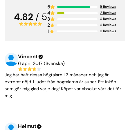
5
9
Reviews
4
2
Reviews
4.82
/ 5
3
0
Reviews
2
0
Reviews
1
0
Reviews
Vincent
6 april 2017 (Svenska)
Jag har haft dessa högtalare i 3 månader och jag är
extremt nöjd. Ljudet från högtalarna är super. Ett inköp
som gör mig glad varje dag! Köpet var absolut värt det för
mig.
Helmut