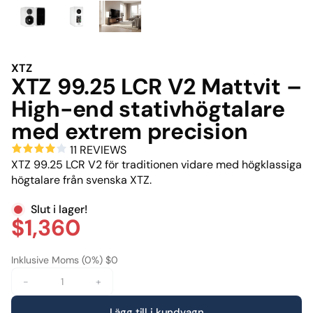
XTZ
XTZ 99.25 LCR V2 Mattvit –
High-end stativhögtalare
med extrem precision
11 REVIEWS
XTZ 99.25 LCR V2 för traditionen vidare med högklassiga
högtalare från svenska XTZ.
Slut i lager!
$1,360
Inklusive Moms (0%) $0
-
+
Lägg till i kundvagn