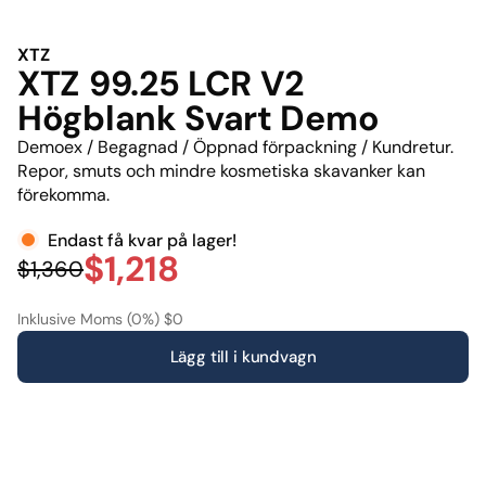
XTZ
XTZ 99.25 LCR V2
Högblank Svart Demo
Demoex / Begagnad / Öppnad förpackning / Kundretur.
Repor, smuts och mindre kosmetiska skavanker kan
förekomma.
Endast få kvar på lager!
$1,218
$1,360
Inklusive Moms (0%) $0
Lägg till i kundvagn