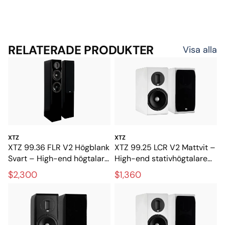
RELATERADE PRODUKTER
Visa alla
XTZ
XTZ
XTZ 99.36 FLR V2 Högblank
XTZ 99.25 LCR V2 Mattvit –
Svart – High-end högtalare
High-end stativhögtalare
för stereo och hemmabio
med extrem precision
$2,300
$1,360