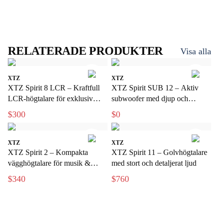
RELATERADE PRODUKTER
Visa alla
XTZ
XTZ
XTZ Spirit 8 LCR – Kraftfull
XTZ Spirit SUB 12 – Aktiv
LCR-högtalare för exklusiv
subwoofer med djup och
hemmabio
kraftfull bas
$300
$0
XTZ
XTZ
XTZ Spirit 2 – Kompakta
XTZ Spirit 11 – Golvhögtalare
vägghögtalare för musik &
med stort och detaljerat ljud
hemmabio
$340
$760