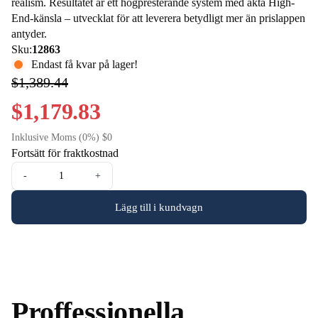
realism. Resultatet är ett högpresterande system med äkta High-
End-känsla – utvecklat för att leverera betydligt mer än prislappen
antyder.
Sku:
12863
Endast få kvar på lager!
$1,389.44
$1,179.83
Inklusive Moms (0%) $0
Fortsätt för fraktkostnad
-
+
Lägg till i kundvagn
Proffessionella