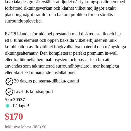
koaxiala design säkerställer att ljudet når lyssningspositionen med
förbättrad riktningsverkan och klarhet vilket möjliggör exakt
placering något framför och bakom publiken för en sömlös
surroundupplevelse.
E-IC8 blandar formidabel prestanda med diskret estetik och har
ett 8-tums element och öppen baksida vilket erbjuder en unik
kombination av flexibilitet högkvalitativa material och mångsidiga
riktningsalternativ. Den kompletterar perfekt premium in-wall
eller traditionella hemmabiosystem och passar lika bra att
användas som takmonterad surroundhögtalare i mer komplexa
eller akustiskt utmanande installationer.
30 dagars pengarna-tillbaka-garanti
Livstids kundsupport
Sku:
20537
På lager!
$170
Inklusive Moms (0%) $0