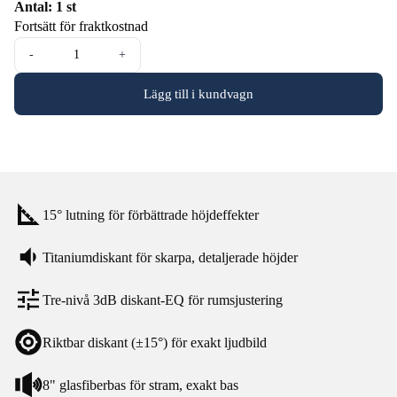
Antal: 1 st
Fortsätt för fraktkostnad
-
+
Lägg till i kundvagn
15° lutning för förbättrade höjdeffekter
Titaniumdiskant för skarpa, detaljerade höjder
Tre-nivå 3dB diskant-EQ för rumsjustering
Riktbar diskant (±15°) för exakt ljudbild
8" glasfiberbas för stram, exakt bas