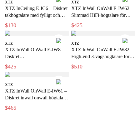
XTZ
XTZ
XTZ InCeiling E-IC6 – Diskret
XTZ InWall OnWall E-IW62 –
takhögtalare med fylligt och
Slimmad HiFi-högtalare för
detaljerat ljud
vägg och inbyggnad
$130
$425
XTZ
XTZ
XTZ InWall OnWall E-IW8 –
XTZ InWall OnWall E-IW82 –
Diskret
High-end 3-vägshögtalare för
vägg-/inbyggnadshögtalare med
exklusiv hemmabio
$425
$510
stort ljud
XTZ
XTZ InWall OnWall E-IW61 –
Diskret inwall onwall högtalare
för hemmabio och musik
$465