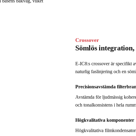
n basens bakvåg, vilket 
Crossover
Sömlös integration,
E-IC8:s crossover är specifikt a
naturlig faslinjering och en sö
Precisionsavstämda filterbra
Avstämda för ljudmässig koheren
och tonalkonsistens i hela rumm
Högkvalitativa komponenter
Högkvalitativa filmkondensator