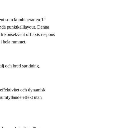
ment som kombinerar en 1” 
nda punktkälllayout. Denna 
 och konsekvent off-axis-respons 
 i hela rummet.
alj och bred spridning.
 effektivitet och dynamisk 
rumfyllande effekt utan 