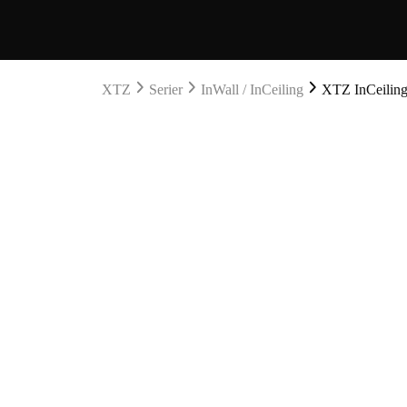
XTZ
Serier
InWall / InCeiling
XTZ InCeiling 