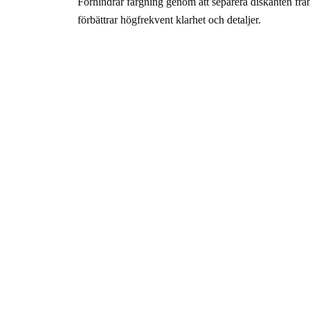
Förhindrar färgning genom att separera diskanten frå
förbättrar högfrekvent klarhet och detaljer.