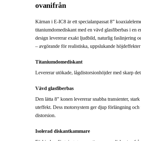
ovanifrån
Kärnan i E-IC8 är ett specialanpassat 8” koaxialele
titaniumdomediskant med en vävd glasfiberbas i en e
design levererar exakt ljudbild, naturlig faslinjering
– avgörande för realistiska, uppslukande höjdeffekter
Titaniumdomediskant
Levererar utökade, lågdistorsionhöjder med skarp det
Vävd glasfiberbas
Den lätta 8” konen levererar snabba transienter, stark
uteffekt. Dess motorsystem ger djup förlängning och 
distorsion.
Isolerad diskantkammare