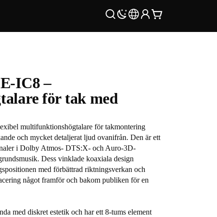
 E-IC8 –
alare för tak med
lexibel multifunktionshögtalare för takmontering
kande och mycket detaljerat ljud ovanifrån. Den är ett
dkanaler i Dolby Atmos- DTS:X- och Auro-3D-
akgrundsmusik. Dess vinklade koaxiala design
ingspositionen med förbättrad riktningsverkan och
placering något framför och bakom publiken för en
nda med diskret estetik och har ett 8-tums element