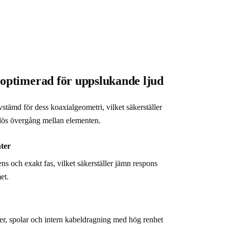
 optimerad för uppslukande ljud
vstämd för dess koaxialgeometri, vilket säkerställer 
mlös övergång mellan elementen.
nter
s och exakt fas, vilket säkerställer jämn respons 
et.
er, spolar och intern kabeldragning med hög renhet 