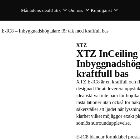
Månadens deal
Butik
Om oss
Kundtjänst
E-IC8 – Inbyggnadshögtalare för tak med kraftfull bas
XTZ
XTZ InCeiling
Inbyggnadshögt
kraftfull bas
XTZ E-IC8 är en kraftfull och f
designad för att leverera uppslu
idealiskt val inte bara för höj
installationer utan också för b
säkerställer att ljudet når lyssn
klarhet vilket möjliggör exakt 
sömlös surroundupplevelse.
E-IC8 blandar formidabel presta