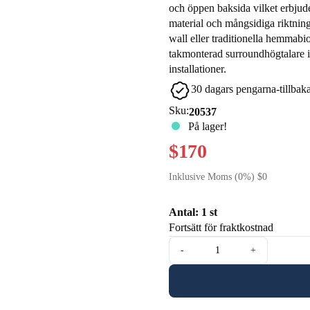
och öppen baksida vilket erbjude
material och mångsidiga riktning
wall eller traditionella hemmabi
takmonterad surroundhögtalare 
installationer.
30 dagars pengarna-tillbaka
Sku:
20537
På lager!
$170
Inklusive Moms (0%) $0
Antal: 1 st
Fortsätt för fraktkostnad
-
+