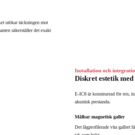
lket utökar täckningen mot 
nten säkerställer det exakt 
Installation och integrati
Diskret estetik med i
E-IC8 är konstruerad för ren, inf
akustisk prestanda.
Målbar magnetisk galler
Det lågprofilerade vita gallret f
tak som helst.