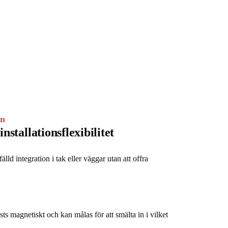
on
nstallationsflexibilitet
älld integration i tak eller väggar utan att offra 
ästs magnetiskt och kan målas för att smälta in i vilket 