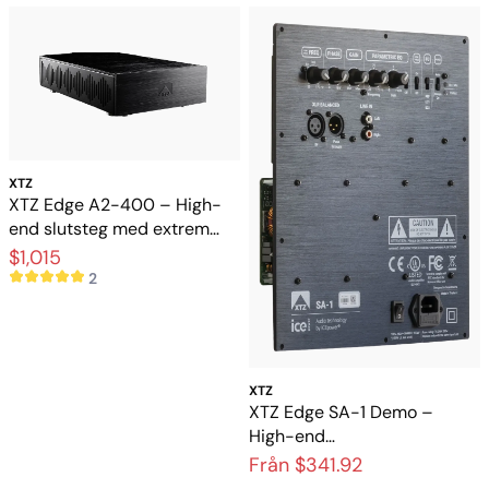
XTZ
XTZ Edge A2-400 – High-
end slutsteg med extrem
kontroll och dynamik
$1,015
2
XTZ
XTZ Edge SA-1 Demo –
High-end
subwooferförstärkare i
Från $341.92
nyskick