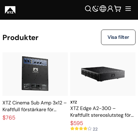
Produkter
Visa filter
XTZ Cinema Sub Amp 3x12 –
XTZ
XTZ Edge A2-300 –
Kraftfull förstärkare för
Kraftfullt stereoslutsteg för
Cinema-subwoofer
$765
Hi-Fi och hemmabio
$595
22