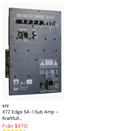
XTZ
XTZ Edge SA-1 Sub Amp –
Kraftfull
subwooferförstärkare med
Från $470