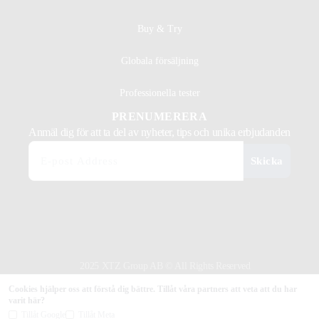
Buy & Try
Globala försäljning
Professionella tester
PRENUMERERA
Anmäl dig för att ta del av nyheter, tips och unika erbjudanden
Skicka
2025 XTZ Group AB © All Rights Reserved
Skapat & Drivs av Tamio
Cookies hjälper oss att förstå dig bättre. Tillåt våra partners att veta att du har
varit här?
Tillåt Google
Tillåt Meta