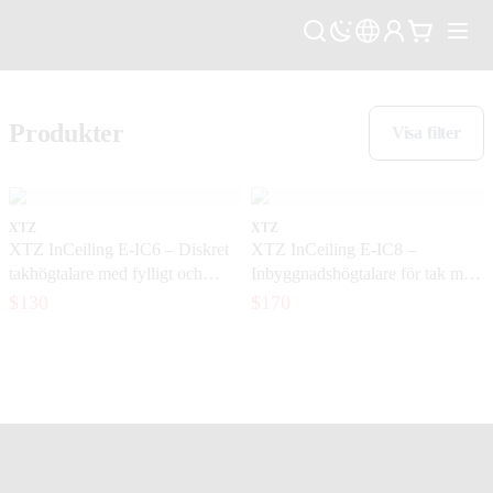
Produkter
Visa filter
XTZ
XTZ
XTZ InCeiling E-IC6 – Diskret
XTZ InCeiling E-IC8 –
takhögtalare med fylligt och
Inbyggnadshögtalare för tak med
detaljerat ljud
kraftfull bas
$130
$170