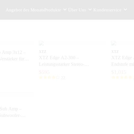
Angebot des Monats
Produkte
Über Uns
Kundenservice
 Amp 3x12 –
XTZ
XTZ
XTZ Edge A2-300 –
XTZ Edge A
Verstärker für
Leistungsstarker Stereo-
Endstufe mi
er
Endverstärker für Hi-Fi und
Kontrolle 
$595
$1,015
Heimkino
22
Sub Amp –
 Subwoofer-
SP und