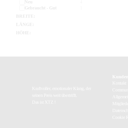
Neu
4
Gebraucht - Gut
1
BREITE:
LÄNGE:
HÖHE:
Kunden
Kontakt
Kraftvoller, emotionaler Klang, der
Communi
seinen Preis weit übertrifft.
Allgemei
Das ist XTZ !
Mitgliede
Datensch
Cookie R