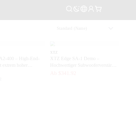
XTZ
2-400 – High-End-
XTZ Edge SA-1 Demo –
t extrem hoher
Hochwertiger Subwooferverstärker
und Dynamik
in neuwertigem Zustand
Ab $341.92
2