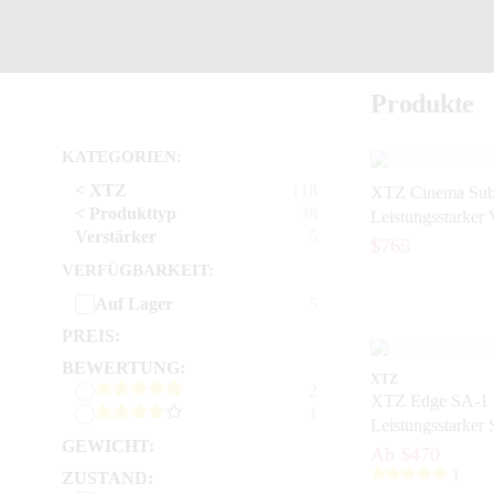
Produkte
KATEGORIEN:
< XTZ
118
XTZ Cinema Sub
< Produkttyp
38
Leistungsstarker 
Verstärker
5
Cinema-Subwoof
$765
VERFÜGBARKEIT:
Auf Lager
5
PREIS:
BEWERTUNG:
XTZ
2
XTZ Edge SA-1 
1
Leistungsstarker
GEWICHT:
Verstärker mit D
Ab $470
ICEpower®
1
ZUSTAND: