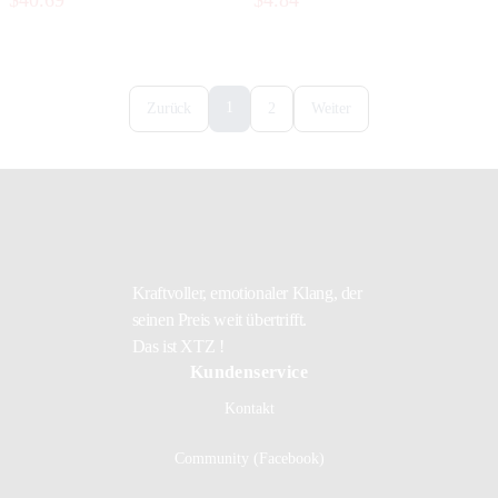
$40.69
$4.84
1
Zurück
2
Weiter
Kraftvoller, emotionaler Klang, der
seinen Preis weit übertrifft.
Das ist XTZ !
Kundenservice
Kontakt
Community (Facebook)