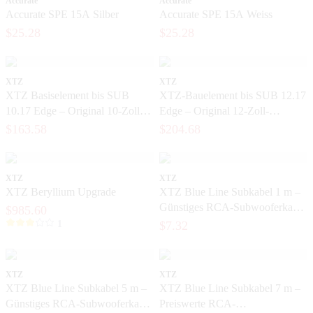
Accurate
Accurate
Accurate SPE 15A Silber
Accurate SPE 15A Weiss
$25.28
$25.28
XTZ
XTZ
XTZ Basiselement bis SUB
XTZ-Bauelement bis SUB 12.17
10.17 Edge – Original 10-Zoll-
Edge – Original 12-Zoll-
Basiselement für Subwoofer
Bauelement für Subwoofer
$163.58
$204.68
XTZ
XTZ
XTZ Beryllium Upgrade
XTZ Blue Line Subkabel 1 m –
Günstiges RCA-Subwooferkabel
$985.60
für das Heimkino
1
$7.32
XTZ
XTZ
XTZ Blue Line Subkabel 5 m –
XTZ Blue Line Subkabel 7 m –
Günstiges RCA-Subwooferkabel
Preiswerte RCA-