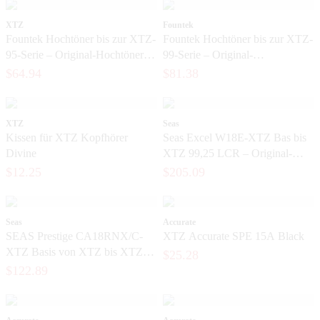
XTZ
Fountek
Fountek Hochtöner bis zur XTZ-
Fountek Hochtöner bis zur XTZ-
95-Serie – Original-Hochtöner
99-Serie – Original-
für Lautsprecher
Bandhochtöner für High-End-
$64.94
$81.38
Lautsprecher
XTZ
Seas
Kissen für XTZ Kopfhörer
Seas Excel W18E-XTZ Bas bis
Divine
XTZ 99,25 LCR – Original-
Magnesiumbasis aus der SEAS-
$12.25
$205.09
Excel-Serie
Seas
Accurate
SEAS Prestige CA18RNX/C-
XTZ Accurate SPE 15A Black
XTZ Basis von XTZ bis XTZ
$25.28
99,36 FLR – Original 6,5-Zoll-
$122.89
Basiselement