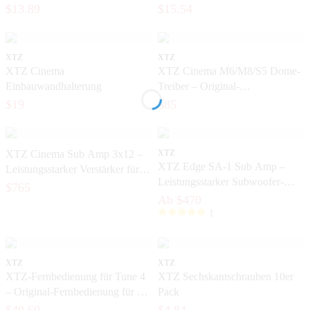
für das Heimkino
Subwooferkabel für das Home-
$13.89
$15.54
Entertainment
XTZ
XTZ
XTZ Cinema
XTZ Cinema M6/M8/S5 Dome-
Einbauwandhalterung
Treiber – Original-
Diskantelement für die Cinema-
$19
$85
Serie
XTZ Cinema Sub Amp 3x12 –
XTZ
XTZ Edge SA-1 Sub Amp –
Leistungsstarker Verstärker für
Leistungsstarker Subwoofer-
Cinema-Subwoofer
$765
Verstärker mit DSP und
Ab $470
ICEpower®
1
XTZ
XTZ
XTZ-Fernbedienung für Tune 4
XTZ Sechskantschrauben 10er
– Original-Fernbedienung für die
Pack
Tune-Serie