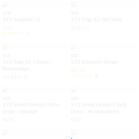
XTZ
XTZ
XTZ Kopfhörer 12
XTZ Edge A2-300 Demo
$19
$520.22
23
XTZ
XTZ
XTZ Edge SA-1 Demo –
XTZ Kopfhörer Divine
Hochwertiger
$25.01
Subwooferverstärker in
Ab $341.92
38
neuwertigem Zustand
XTZ
XTZ
XTZ InWall OnWall E-IW61
XTZ InWall OnWall E-IW8
Demo – Slimmad
Demo – Wandmontierter
Einbaulautsprecher für das
Lautsprecher für das Heimkino
$418
$380
Heimkino