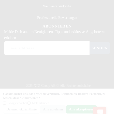
Weltweite Verkäufe
Professionelle Bewertungen
ABONNIEREN
Melde Dich
an, um Neuigkeiten, Tipps und exklusive Angebote zu
erhalten.
SENDEN
2025 XTZ Group AB © Alle Rechte vorbehalten
Erstellt und betrieben von
Tamio
Cookies helfen uns, Sie besser zu verstehen. Erlauben Sie unseren Partnern, zu
wissen, dass Sie hier waren?
Google erlauben
Meta erlauben
Datenschutzrichtlinie
Alle ablehnen
Alle akzeptieren