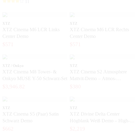
11
XTZ
XTZ
XTZ Cinema M6 LCR Links
XTZ Cinema M6 LCR Rechts
Center Demo
Center Demo
$571
$571
XTZ / Onkyo
XTZ
XTZ Cinema M8 Tower- &
XTZ Cinema S2 Atmosphere
Onkyo MUSE Y-50 Schwarz-Set
Mattvit-Demo – Atmos-
Lautsprecher für Dolby Atmos
$3,946.82
$380
Heimkino
XTZ
XTZ
XTZ Cinema S5 (Paar) Satin
XTZ Divine Delta Center
Schwarz Demo
Högblank Weiß Demo – High-
End Centerlautsprecher in
$662
$2,219
neuwertigem Zustand