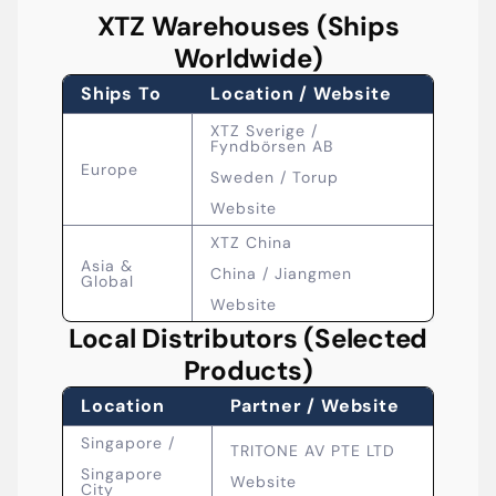
XTZ Warehouses (Ships
Worldwide)
Ships To
Location / Website
XTZ Sverige /
Fyndbörsen AB
Europe
Sweden / Torup
Website
XTZ China
Asia &
China / Jiangmen
Global
Website
Local Distributors (Selected
Products)
Location
Partner / Website
Singapore /
TRITONE AV PTE LTD
Singapore
Website
City