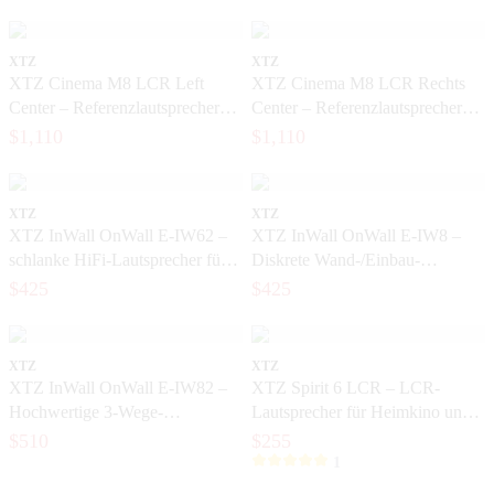
XTZ
XTZ
XTZ Cinema M8 LCR Left
XTZ Cinema M8 LCR Rechts
Center – Referenzlautsprecher
Center – Referenzlautsprecher
für exklusives Heimkino
für exklusives Heimkino
$1,110
$1,110
XTZ
XTZ
XTZ InWall OnWall E-IW62 –
XTZ InWall OnWall E-IW8 –
schlanke HiFi-Lautsprecher für
Diskrete Wand-/Einbau-
die Wand und zum Einbau
Lautsprecher mit großem Klang
$425
$425
XTZ
XTZ
XTZ InWall OnWall E-IW82 –
XTZ Spirit 6 LCR – LCR-
Hochwertige 3-Wege-
Lautsprecher für Heimkino und
Lautsprecher für exklusive
Musik
$510
$255
Heimkinos
1