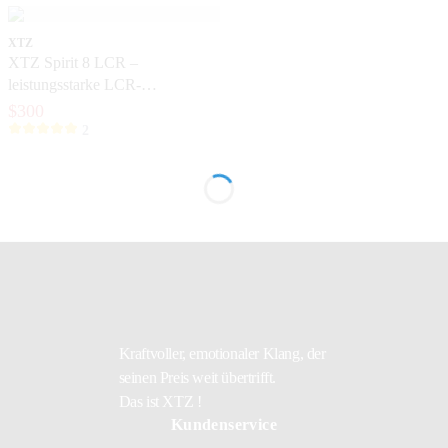
XTZ
XTZ Spirit 8 LCR –
leistungsstarke LCR-
Lautsprecher für exklusive
$300
Heimkinoanlagen
2
Kraftvoller, emotionaler Klang, der
seinen Preis weit übertrifft.
Das ist XTZ !
Kundenservice