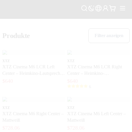
Produkte
Filter anzeigen
XTZ
XTZ
XTZ Cinema M6 LCR Left
XTZ Cinema M6 LCR Right
Center – Heimkino-Lautsprecher
Center – Heimkino-
mit hoher Dynamik
Hochleistungs-Lautsprecher mit
$640
$640
hoher Dynamik
6
XTZ
XTZ
XTZ Cinema M6 Right Center –
XTZ Cinema M6 Left Center –
Mattweiß
Mattweiß
$728.06
$728.06