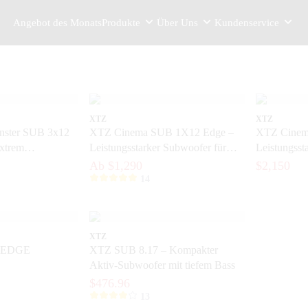
Angebot des Monats
Produkte
Über Uns
Kundenservice
XTZ
XTZ
ster SUB 3x12
XTZ Cinema SUB 1X12 Edge –
XTZ Cinem
xtrem
Leistungsstarker Subwoofer für
Leistungsst
Heimkino-
modernes Heimkino
doppeltem 
Ab $1,290
$2,150
Halterung
Entertainme
14
XTZ
7 EDGE
XTZ SUB 8.17 – Kompakter
Aktiv-Subwoofer mit tiefem Bass
$476.96
13