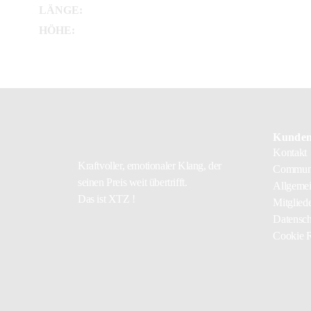
LÄNGE:
HÖHE:
Kunden
Kontakt
Kraftvoller, emotionaler Klang, der
Communi
seinen Preis weit übertrifft.
Allgemei
Das ist XTZ !
Mitgliede
Datensch
Cookie R