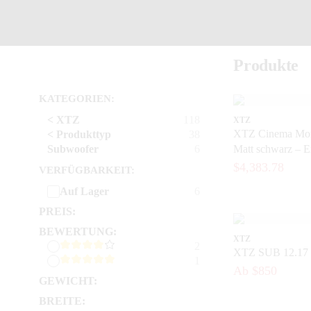
Produkte
KATEGORIEN:
< XTZ
118
XTZ
XTZ Cinema Mon
< Produkttyp
38
Subwoofer
6
Matt schwarz – E
leistungsstarker 
$4,383.78
VERFÜGBARKEIT:
Subwoofer inkl. 
Auf Lager
6
PREIS:
BEWERTUNG:
XTZ
2
XTZ SUB 12.1
1
Ab $850
GEWICHT:
BREITE: