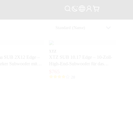
XTZ
a SUB 2X12 Edge –
XTZ SUB 10.17 Edge – 10-Zoll-
arker Subwoofer mit
High-End-Subwoofer für das
Bass für das Home-
Heimkino
$765
nt
20