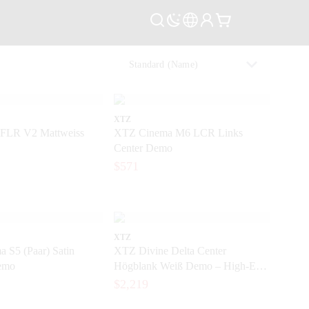
XTZ
FLR V2 Mattweiss
XTZ Cinema M6 LCR Links
Center Demo
$571
XTZ
 S5 (Paar) Satin
XTZ Divine Delta Center
emo
Högblank Weiß Demo – High-End
Centerlautsprecher in neuwertigem
$2,219
Zustand