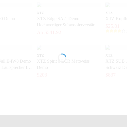
XTZ
XTZ
00 Demo
XTZ Edge SA-1 Demo –
XTZ Kopfhö
Hochwertiger Subwooferverstärker
$25.01
in neuwertigem Zustand
Ab $341.92
XTZ
XTZ
all E-IW8 Demo
XTZ Spirit 6 LCR Mattweiss
XTZ SUB 1
 Lautsprecher für
Demo
Schwarz D
$203
$837