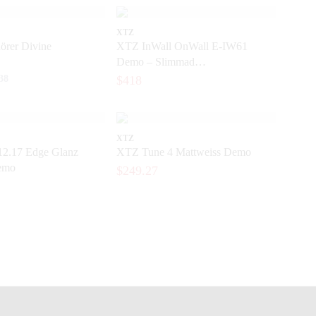
XTZ
rer Divine
XTZ InWall OnWall E-IW61
Demo – Slimmad
Einbaulautsprecher für das
38
$418
Heimkino
XTZ
2.17 Edge Glanz
XTZ Tune 4 Mattweiss Demo
emo
$249.27