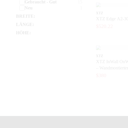
Gebraucht - Gut
15
Neu
1
XTZ
BREITE:
XTZ Edge A2-3
LÄNGE:
$520.22
HÖHE:
XTZ
XTZ InWall OnW
– Wandmontierter
das Heimkino
$380