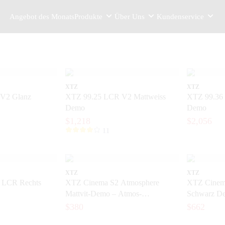
Angebot des Monats
Produkte
Über Uns
Kundenservice
XTZ
XTZ
V2 Glanz
XTZ 99.25 LCR V2 Mattweiss
XTZ 99.36 
Demo
Demo
$1,218
$2,056
11
XTZ
XTZ
 LCR Rechts
XTZ Cinema S2 Atmosphere
XTZ Cinema
Mattvit-Demo – Atmos-
Schwarz D
Lautsprecher für Dolby Atmos
$380
$662
Heimkino