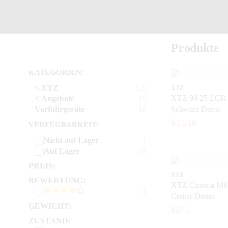
Produkte
KATEGORIEN:
< XTZ
120
XTZ
XTZ 99.25 LCR 
< Angebote
19
Vorführgeräte
16
Schwarz Demo
$1,218
VERFÜGBARKEIT:
Nicht auf Lager
1
Auf Lager
15
PREIS:
XTZ
BEWERTUNG:
XTZ Cinema M6
2
Center Demo
GEWICHT:
$571
ZUSTAND: