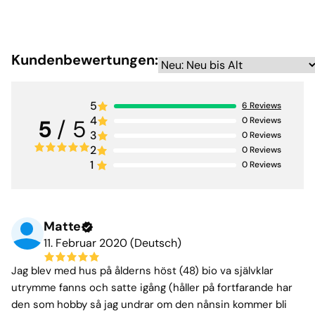
Kundenbewertungen:
5
6
Reviews
4
0
Reviews
5
/ 5
3
0
Reviews
2
0
Reviews
1
0
Reviews
Matte
11. Februar 2020 (Deutsch)
Jag blev med hus på ålderns höst (48) bio va självklar
utrymme fanns och satte igång (håller på fortfarande har
den som hobby så jag undrar om den nånsin kommer bli