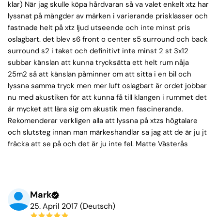
klar) När jag skulle köpa hårdvaran så va valet enkelt xtz har
lyssnat på mängder av märken i varierande prisklasser och
fastnade helt på xtz ljud utseende och inte minst pris
oslagbart. det blev s6 front o center s5 surround och back
surround s2 i taket och definitivt inte minst 2 st 3x12
subbar känslan att kunna trycksätta ett helt rum nåja
25m2 så att känslan påminner om att sitta i en bil och
lyssna samma tryck men mer luft oslagbart är ordet jobbar
nu med akustiken för att kunna få till klangen i rummet det
är mycket att lära sig om akustik men fascinerande.
Rekomenderar verkligen alla att lyssna på xtzs högtalare
och slutsteg innan man märkeshandlar sa jag att de är ju jt
fräcka att se på och det är ju inte fel. Matte Västerås
Mark
25. April 2017 (Deutsch)