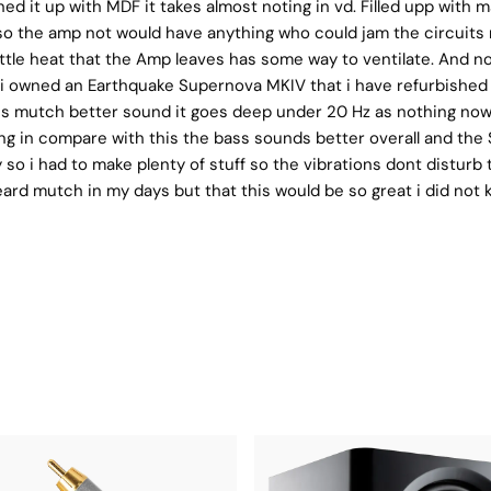
ened it up with MDF it takes almost noting in vd. Filled upp with 
so the amp not would have anything who could jam the circuits 
ittle heat that the Amp leaves has some way to ventilate. And no
t i owned an Earthquake Supernova MKIV that i have refurbished
is mutch better sound it goes deep under 20 Hz as nothing now i 
ing in compare with this the bass sounds better overall and the 
y so i had to make plenty of stuff so the vibrations dont distu
eard mutch in my days but that this would be so great i did not k