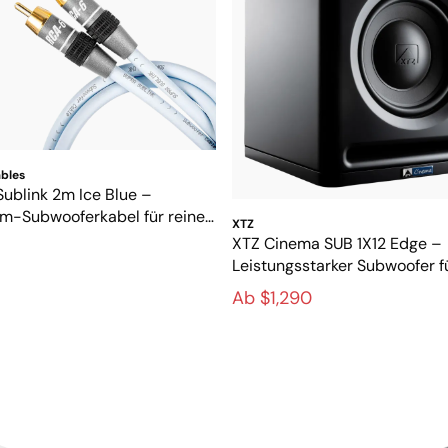
bles
Sublink 2m Ice Blue –
m-Subwooferkabel für reinen
XTZ
örungsfreien Bass
XTZ Cinema SUB 1X12 Edge –
Leistungsstarker Subwoofer f
modernes Heimkino
Ab $1,290