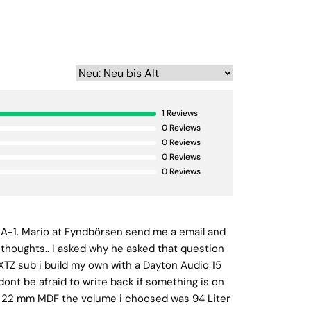
1
Reviews
0
Reviews
0
Reviews
0
Reviews
0
Reviews
 SA-1. Mario at Fyndbörsen send me a email and
er thoughts.. I asked why he asked that question
c XTZ sub i build my own with a Dayton Audio 15
dont be afraid to write back if something is on
th 22 mm MDF the volume i choosed was 94 Liter