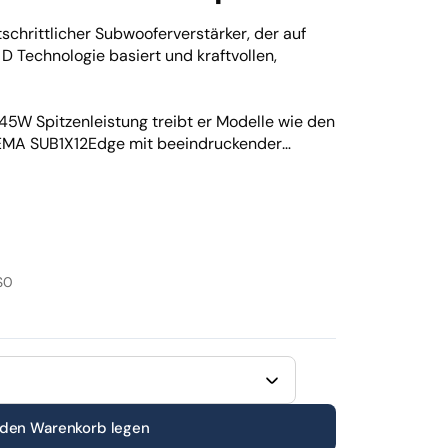
tschrittlicher Subwooferverstärker, der auf
 Technologie basiert und kraftvollen,
5W Spitzenleistung treibt er Modelle wie den
EMA SUB1X12Edge mit beeindruckender
ung, verbesserte Impulswiedergabe und extrem
leichbar mit vielen Highendverstärkern. Dank
umfangreiche Einstellmöglichkeiten, um den
um anzupassen.
$0
 den Warenkorb legen