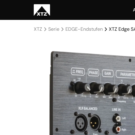
XTZ
Serie
EDGE-Endstufen
XTZ Edge S