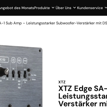
Angebot des Monats
Produkte
Über Uns
Kundenservice
A-1 Sub Amp – Leistungsstarker Subwoofer-Verstärker mit D
XTZ
XTZ Edge SA
Leistungssta
Verstärker m