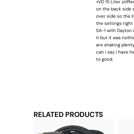
+VD 15 Liter stiff
on the back side 
over side so the l
the settings righ
SA-1 with Dayton 
it but it was noth
are shaking plent
can i say i have h
to good.
RELATED PRODUCTS