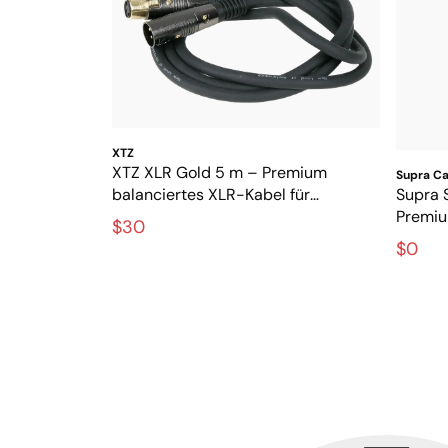
XTZ
XTZ XLR Gold 5 m – Premium
Supra Ca
balanciertes XLR-Kabel für
Supra 
störungsfreie Audioübertragung
Premiu
$30
und st
$0