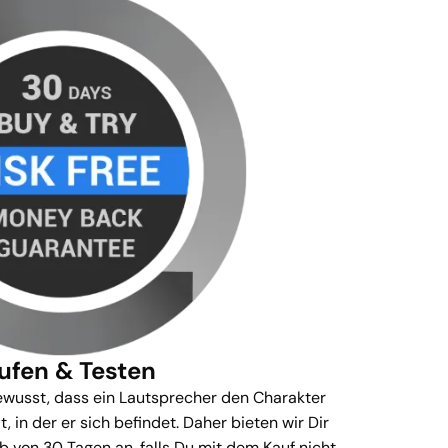
ufen & Testen
wusst, dass ein Lautsprecher den Charakter
in der er sich befindet. Daher bieten wir Dir
b von 30 Tagen an, falls Du mit dem Kauf nicht