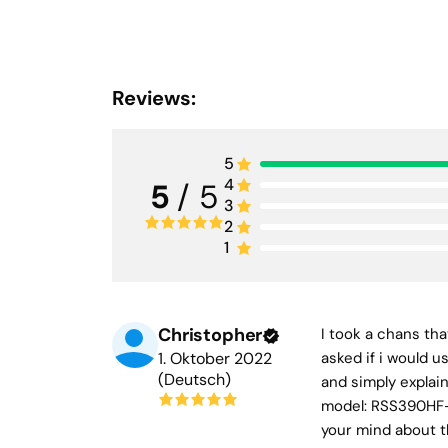
Reviews:
5
4
5
/ 5
3
2
1
Christopher
I took a chans th
1. Oktober 2022
asked if i would u
(Deutsch)
and simply explain
model: RSS390HF-4 
your mind about t