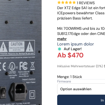
1 REVIEWS
Der XTZ Edge SA1 ist ein for
ICEpowers bewährter Class D
präzisen Bass liefert.
Mit 700WRMS und bis zu 104
SUB12.17Edge oder den CIN
Kontrolle an.
mehr
Lorem ipsum dolor
Auf Lager!
Der SA1 vereint hohe Leist
Ab $470
niedrige Verzerrungen, verg
integriertem DSP bietet er 
Klang optimal an jeden Ra
Inklusive Mehrwertsteuer (0%) 
Menge: 1 Stück
Firmware
In