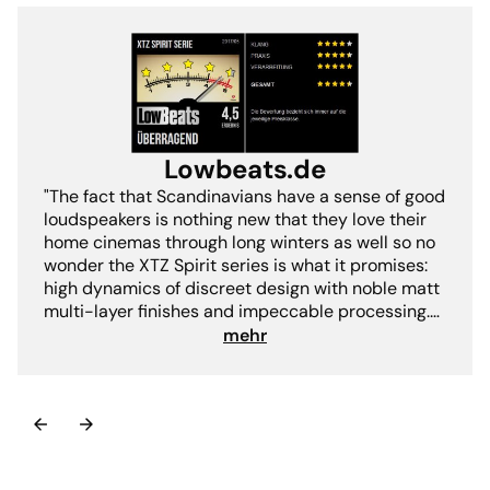
Lowbeats.de
"The fact that Scandinavians have a sense of good
loudspeakers is nothing new that they love their
home cinemas through long winters as well so no
wonder the XTZ Spirit series is what it promises:
high dynamics of discreet design with noble matt
multi-layer finishes and impeccable processing.
The whole Spirit set sounds pleasantly dynamic
mehr
and shows rather warm earthy sound colors
which will never be annoying and can lead to
enormous reserves for its compact dimensions.
Speakers like these are often only able to deliver
either fine music or action-movies the XTZ Spirit
series instead delivers both! ... This makes the XTZ