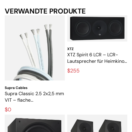
Spirit series a real bargain.- Raphael Vogt+ Great
workmanship compact size+ Variable sound
VERWANDTE PRODUKTE
tuning for all speakers+ Powerful subwoofer-
Floorstanding speakers are little unsteady without
optional feet"
XTZ
XTZ Spirit 6 LCR – LCR-
Lautsprecher für Heimkino
und Musik
$255
Supra Cables
Supra Classic 2.5 2x2,5 mm
VIT – flache
Lautsprecherkabel für Hi-Fi
$0
und Heimkino