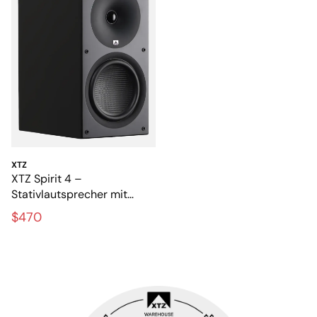
XTZ
XTZ Spirit 4 –
Stativlautsprecher mit
vollem und dynamischem
$470
Klang