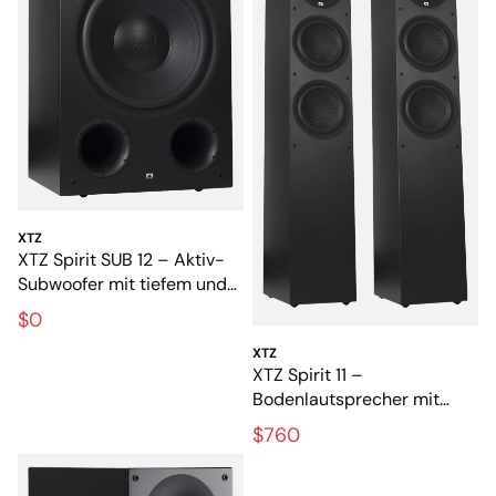
XTZ
XTZ Spirit SUB 12 – Aktiv-
Subwoofer mit tiefem und
kraftvollem Bass
$0
XTZ
XTZ Spirit 11 –
Bodenlautsprecher mit
großem und detailreichem
$760
Klang