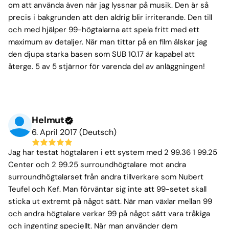
om att använda även när jag lyssnar på musik. Den är så
precis i bakgrunden att den aldrig blir irriterande. Den till
och med hjälper 99-högtalarna att spela fritt med ett
maximum av detaljer. När man tittar på en film älskar jag
den djupa starka basen som SUB 10.17 är kapabel att
återge. 5 av 5 stjärnor för varenda del av anläggningen!
Helmut
6. April 2017 (Deutsch)
Jag har testat högtalaren i ett system med 2 99.36 1 99.25
Center och 2 99.25 surroundhögtalare mot andra
surroundhögtalarset från andra tillverkare som Nubert
Teufel och Kef. Man förväntar sig inte att 99-setet skall
sticka ut extremt på något sätt. När man växlar mellan 99
och andra högtalare verkar 99 på något sätt vara tråkiga
och ingenting speciellt. När man använder dem