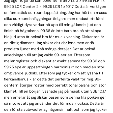
Jag äger följande komponenter från XTZ: 2 x 99.36 FLR 1 x
99.25 LCR Center 2 x 99.25 LCR 1 x 10.17 Detta är verkligen
en fantastisk surrounduppsättning. Jag har hört en massa
olika surroundanläggningar tidigare men endast ett fåtal
och väldigt dyra verkar nå upp till min gällande ljud och
finish på högtalarna. 99.36 är inte bara bra på att skapa
bioljud utan är också bra för musiklyssning. Diskanten är
en riktig diamant. Jag älskar det där lena men ändå
precista ljudet med så många detaljer. Det är också
anledningen till att jag valde 99-serien. Eftersom
mellanregister och diskant är exakt samma för 99.36 och
99.25 spelar uppsättningen harmoniskt och med en stor
omgivande ljudbild. Eftersom jag tycker om att lyssna till
flerkanalsmusik är detta det perfekta valet för mig. 99-
centern återger röster med perfekt tonal balans och stor
klarhet. Till en början lyssnade jag på musik utan SUB 10.17
men emellanåt jag älskar basen som denna lilla pojken ger
så mycket att jag använder det för musik också. Detta är
den första subwoofer ag någonsin haft och som jag tycker