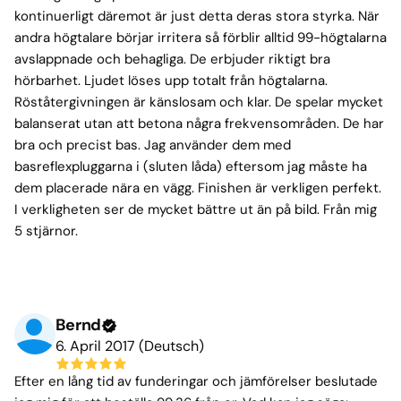
kontinuerligt däremot är just detta deras stora styrka. När
andra högtalare börjar irritera så förblir alltid 99-högtalarna
avslappnade och behagliga. De erbjuder riktigt bra
hörbarhet. Ljudet löses upp totalt från högtalarna.
Röståtergivningen är känslosam och klar. De spelar mycket
balanserat utan att betona några frekvensområden. De har
bra och precist bas. Jag använder dem med
basreflexpluggarna i (sluten låda) eftersom jag måste ha
dem placerade nära en vägg. Finishen är verkligen perfekt.
I verkligheten ser de mycket bättre ut än på bild. Från mig
5 stjärnor.
Bernd
6. April 2017 (Deutsch)
Efter en lång tid av funderingar och jämförelser beslutade