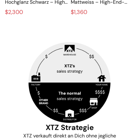
Hochglanz Schwarz – High-
Mattweiss – High-End-
End-Lautsprecher für
Stativlautsprecher mit
$2,300
$1,360
Stereo und Heimkino
extremer Präzision
XTZ Strategie
XTZ verkauft direkt an Dich ohne jegliche