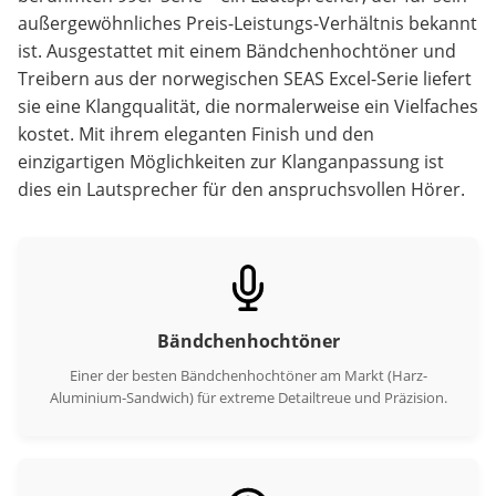
• Mattweißes Finish: Eine elegante und strapazierfähige
außergewöhnliches Preis-Leistungs-Verhältnis bekannt
Mehrschichtlackierung sorgt für ein hochwertiges
Gefühl, das lange anhält.
ist. Ausgestattet mit einem Bändchenhochtöner und
Treibern aus der norwegischen SEAS Excel-Serie liefert
• Tri-Wiring-Anschluss: Robuste, vergoldete Anschlüsse
sie eine Klangqualität, die normalerweise ein Vielfaches
ermöglichen Bi-Amping oder Tri-Amping für maximale
kostet. Mit ihrem eleganten Finish und den
Kontrolle.
einzigartigen Möglichkeiten zur Klanganpassung ist
dies ein Lautsprecher für den anspruchsvollen Hörer.
• Tiefer Bass: Trotz seiner kompakten Bauweise liefert
der SEAS-Tieftöner einen tiefen, präzisen und kraftvollen
Bass.
💡 WARUM IST DAS EINZIGARTIG?
Es ist sehr ungewöhnlich, Elemente aus der SEAS Excel-
Bändchenhochtöner
Serie in dieser Preisklasse zu finden. Diese Elemente sind
oft in Lautsprechern zu finden, die drei- bis viermal so
Einer der besten Bändchenhochtöner am Markt (Harz-
viel kosten. XTZ investiert das Budget dort, wo es am
Aluminium-Sandwich) für extreme Detailtreue und Präzision.
meisten zählt – in die Komponenten. Das bietet Ihnen ein
unschlagbares Preis-Leistungs-Verhältnis.“