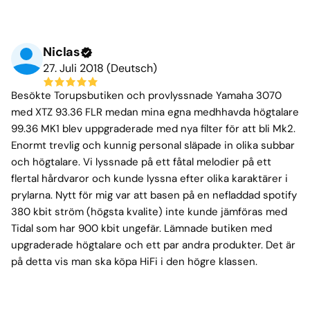
Niclas
27. Juli 2018 (Deutsch)
Besökte Torupsbutiken och provlyssnade Yamaha 3070
med XTZ 93.36 FLR medan mina egna medhhavda högtalare
99.36 MK1 blev uppgraderade med nya filter för att bli Mk2.
Enormt trevlig och kunnig personal släpade in olika subbar
och högtalare. Vi lyssnade på ett fåtal melodier på ett
flertal hårdvaror och kunde lyssna efter olika karaktärer i
prylarna. Nytt för mig var att basen på en nefladdad spotify
380 kbit ström (högsta kvalite) inte kunde jämföras med
Tidal som har 900 kbit ungefär. Lämnade butiken med
upgraderade högtalare och ett par andra produkter. Det är
på detta vis man ska köpa HiFi i den högre klassen.