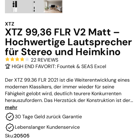
XTZ
XTZ 99,36 FLR V2 Matt –
Hochwertige Lautsprecher
für Stereo und Heimkino
22 REVIEWS
🏆 HIGH END FAVORIT: Fountek & SEAS Excel
Der XTZ 99.36 FLR 2021 ist die Weiterentwicklung eines
modernen Klassikers, der immer wieder für seine
Fähigkeit gelobt wird, deutlich teurere Konkurrenten
herauszufordern. Das Herzstück der Konstruktion ist der
exklusive Mitteltöner aus der norwegischen SEAS Excel-
mehr
Serie und der blitzschnelle Bändchenhochtöner von
30 Tage Geld zurück Garantie
Fountek.
Lebenslanger Kundenservice
In dieser mattweißen Ausführung fügt sich der schwere
Sku:
20505