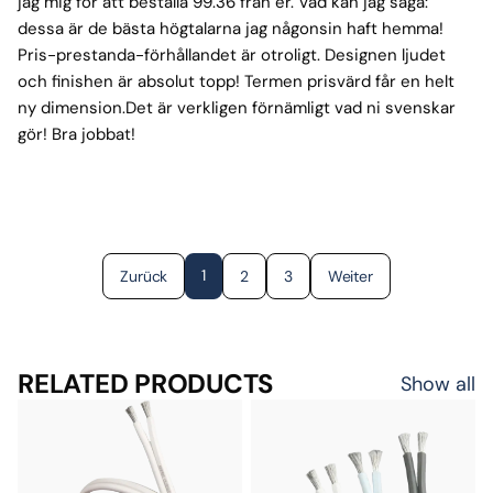
jag mig för att beställa 99.36 från er. Vad kan jag säga:
dessa är de bästa högtalarna jag någonsin haft hemma!
Pris-prestanda-förhållandet är otroligt. Designen ljudet
och finishen är absolut topp! Termen prisvärd får en helt
ny dimension.Det är verkligen förnämligt vad ni svenskar
gör! Bra jobbat!
1
Zurück
2
3
Weiter
RELATED PRODUCTS
Show all