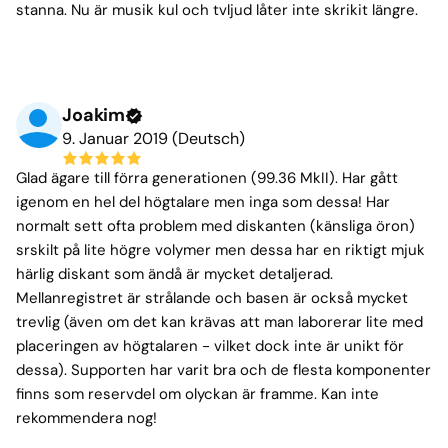
stanna. Nu är musik kul och tvljud låter inte skrikit längre.
Joakim
9. Januar 2019 (Deutsch)
Glad ägare till förra generationen (99.36 MkII). Har gått
igenom en hel del högtalare men inga som dessa! Har
normalt sett ofta problem med diskanten (känsliga öron)
srskilt på lite högre volymer men dessa har en riktigt mjuk
härlig diskant som ändå är mycket detaljerad.
Mellanregistret är strålande och basen är också mycket
trevlig (även om det kan krävas att man laborerar lite med
placeringen av högtalaren - vilket dock inte är unikt för
dessa). Supporten har varit bra och de flesta komponenter
finns som reservdel om olyckan är framme. Kan inte
rekommendera nog!