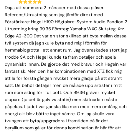
Dags att summera 2 månader med dessa pjäser.
Referens/Utrustning som jag jämför direkt med
Förstärkare: Hegel H190 Högtalare: System Audio Pandion 2
Utrustning kring 99.36 Försteg: Yamaha WXC Slutsteg: Xtz
Edge A2-300 Det var en stor skillnad att byta mellan dessa
två system då jag skulle byta ned mig I förmån för
hemmabiogrotta i ett annat rum. Jag överaskades stort jag
trodde SA och Hegel kunde ta fram detaljer och spela
dynamiskt innan. De gjorde det med bravur och Hegeln var
fantastisk. Men den här kombinationen med XTZ fick mig
att le för första gången mycket mera glädje på ett stramt
sätt. De behöll detaljer men de målade upp artister i mitt
rum som aldrig förr full pott. Och 99.36 gräver mycket
djupare (jo det är golv vs stativ) men skillnaden måste
påpekas. Ljudet var ganska lika men med mera omfång och
energi allt blev bättre inget sämre. Om jag skulle vara
tvungen att byta/uppgradera i framtiden då är det
beryllium som gäller för denna kombination är här för att