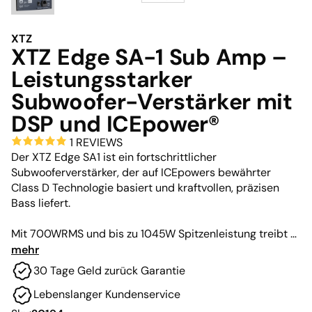
XTZ
XTZ Edge SA-1 Sub Amp –
Leistungsstarker
Subwoofer-Verstärker mit
DSP und ICEpower®
1 REVIEWS
Der XTZ Edge SA1 ist ein fortschrittlicher
Subwooferverstärker, der auf ICEpowers bewährter
Class D Technologie basiert und kraftvollen, präzisen
Bass liefert.
Mit 700WRMS und bis zu 1045W Spitzenleistung treibt er
Modelle wie den SUB12.17Edge oder den CINEMA
mehr
SUB1X12Edge mit beeindruckender Kontrolle an.
30 Tage Geld zurück Garantie
Lebenslanger Kundenservice
Der SA1 vereint hohe Leistung, verbesserte
Impulswiedergabe und extrem niedrige Verzerrungen,