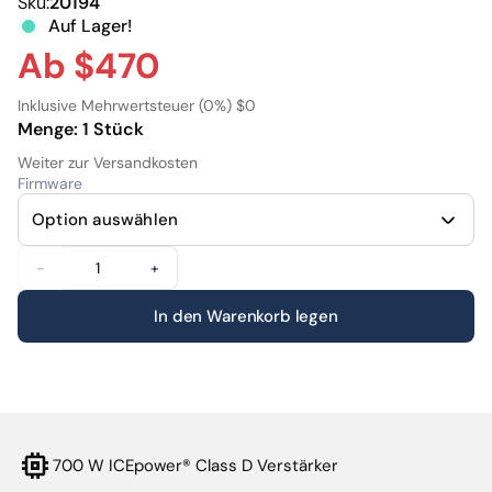
Sku:
20194
vergleichbar mit vielen Highendverstärkern. Dank
Auf Lager!
integriertem DSP bietet er umfangreiche
Ab $470
Einstellmöglichkeiten, um den Klang optimal an jeden
Raum anzupassen.
Inklusive Mehrwertsteuer (0%) $0
Menge: 1 Stück
Weiter zur Versandkosten
Firmware
-
+
In den Warenkorb legen
700 W ICEpower® Class D Verstärker