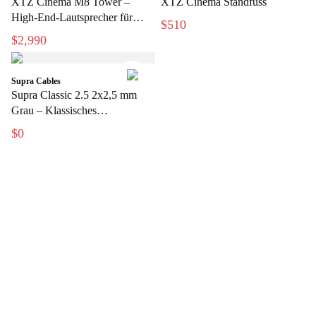
XTZ Cinema M8 Tower –
XTZ Cinema Standfuss
High-End-Lautsprecher für
$510
Heimkino mit hoher Standhöhe
$2,990
Supra Cables
Supra Classic 2.5 2x2,5 mm
Grau – Klassisches
Lautsprecherkabel für Hi-Fi und
$0
Heimkino