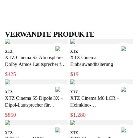
VERWANDTE PRODUKTE
XTZ
XTZ
XTZ Cinema S2 Atmosphäre –
XTZ Cinema
Dolby Atmos-Lautsprecher für
Einbauwandhalterung
3D-Ton
$425
$19
XTZ
XTZ
XTZ Cinema S5 Dipole 3X –
XTZ Cinema M6 LCR –
Dipol-Lautsprecher für
Heimkino-
exklusive Heimkinos
Hochleistungslautsprecher für
$850
$1,280
Film und Musik
XTZ
XTZ