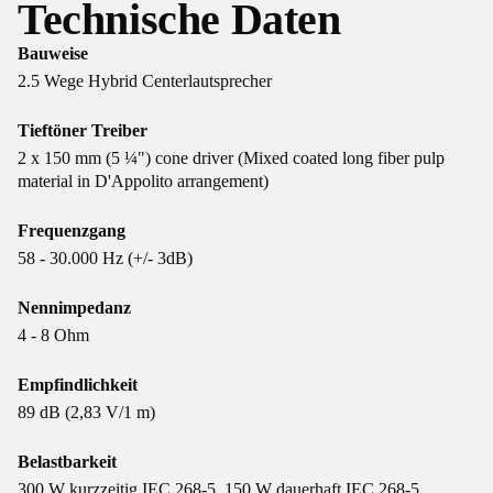
Technische Daten
Bauweise
2.5 Wege Hybrid Centerlautsprecher
Tieftöner Treiber
2 x 150 mm (5 ¼") cone driver (Mixed coated long fiber pulp
material in D'Appolito arrangement)
Frequenzgang
58 - 30.000 Hz (+/- 3dB)
Nennimpedanz
4 - 8 Ohm
Empfindlichkeit
89 dB (2,83 V/1 m)
Belastbarkeit
300 W kurzzeitig IEC 268-5, 150 W dauerhaft IEC 268-5