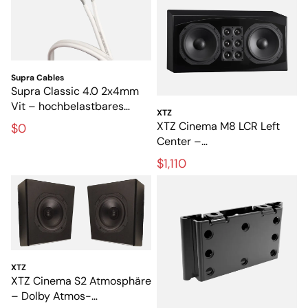
Supra Cables
Supra Classic 4.0 2x4mm
Vit – hochbelastbares
XTZ
Lautsprecherkabel für Hi-Fi
XTZ Cinema M8 LCR Left
$0
und Heimkino
Center –
Referenzlautsprecher für
$1,110
exklusives Heimkino
XTZ
XTZ Cinema S2 Atmosphäre
– Dolby Atmos-