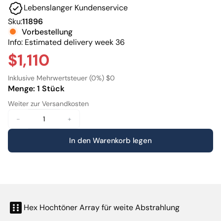
Lebenslanger Kundenservice
gleichmäßiges, immersives Klangbild auf allen
Sitzplätzen im Raum.
Sku:
11896
Vorbestellung
Info: Estimated delivery week 36
$1,110
Inklusive Mehrwertsteuer (0%) $0
Menge: 1 Stück
Weiter zur Versandkosten
-
+
In den Warenkorb legen
Hex Hochtöner Array für weite Abstrahlung