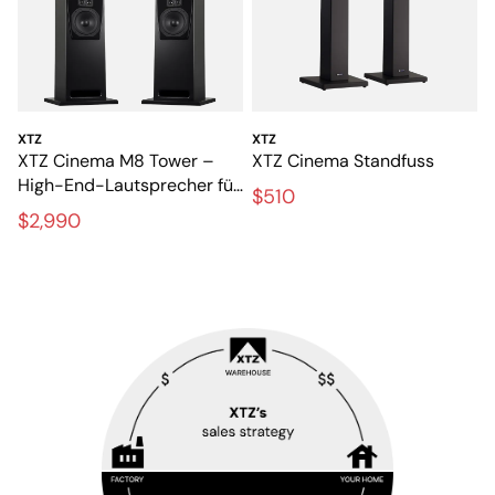
XTZ
XTZ
XTZ Cinema M8 Tower –
XTZ Cinema Standfuss
High-End-Lautsprecher für
$510
Heimkino mit hoher
$2,990
Standhöhe