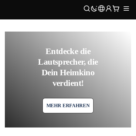
Entdecke die
Lautsprecher, die
Dein Heimkino
verdient!
MEHR ERFAHREN