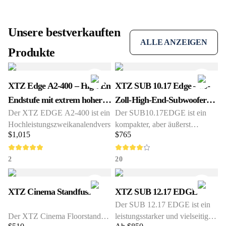
Unsere bestverkauften
ALLE ANZEIGEN
Produkte
XTZ Edge A2-400 – High-End-
XTZ SUB 10.17 Edge – 10-
Endstufe mit extrem hoher
Zoll-High-End-Subwoofer
Der XTZ EDGE A2-400 ist ein
Der SUB10.17EDGE ist ein
Kontrolle und Dynamik
für das Heimkino
Hochleistungszweikanalendverstärker,
kompakter, aber äußerst
$1,015
$765
entwickelt für anspruchsvolle HiFi
leistungsstarker Subwoofer,
und Heimkinosysteme. Mit einer
entwickelt für herausragende
Ausgangsleistung von 2 × 420 W an
Leistung in Musik und
2
20
4 Ohm bzw. bis zu 800 W gebrückt
Heimkinosystemen.
an 8 Ohm verfügt er über genügend
Angetrieben von modernster
XTZ Cinema Standfuss
XTZ SUB 12.17 EDGE
Leistungsreserven, um auch die
ICEpower Technologie liefert er
Der SUB 12.17 EDGE ist ein
anspruchsvollsten Lautsprecher
700WRMS und bis zu 1045W
Der XTZ Cinema Floorstand
leistungsstarker und vielseitiger
mühelos und präzise anzusteuern.
Spitzenleistung, mit tiefem