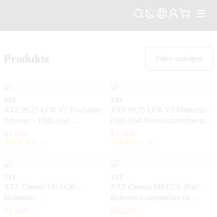
Produkte
Filter anzeigen
XTZ
XTZ
XTZ 99,25 LCR V2 Hochglanz
XTZ 99,25 LCR V2 Mattweiss –
Schwarz – High-End-
High-End-Stativlautsprecher mit
Stativlautsprecher mit extrem
extremer Präzision
$1,360
$1,360
hoher Präzision
11
11
XTZ
XTZ
XTZ Cinema M6 LCR –
XTZ Cinema M8 LCR (Par) –
Heimkino-
Referenz-Lautsprecher für
Hochleistungslautsprecher für
exklusive Heimkinos
$1,280
$2,220