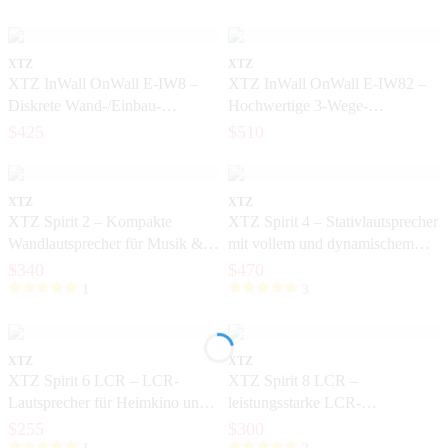
Heimkino und Musik
XTZ
XTZ
XTZ InWall OnWall E-IW8 –
XTZ InWall OnWall E-IW82 –
Diskrete Wand-/Einbau-
Hochwertige 3-Wege-
Lautsprecher mit großem Klang
Lautsprecher für exklusive
$425
$510
Heimkinos
XTZ
XTZ
XTZ Spirit 2 – Kompakte
XTZ Spirit 4 – Stativlautsprecher
Wandlautsprecher für Musik &
mit vollem und dynamischem
Heimkino
Klang
$340
$470
1
3
XTZ
XTZ
XTZ Spirit 6 LCR – LCR-
XTZ Spirit 8 LCR –
Lautsprecher für Heimkino und
leistungsstarke LCR-
Musik
Lautsprecher für exklusive
$255
$300
Heimkinoanlagen