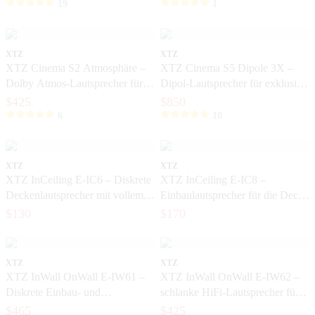
Film und Musik
19
1
XTZ
XTZ
XTZ Cinema S2 Atmosphäre –
XTZ Cinema S5 Dipole 3X –
Dolby Atmos-Lautsprecher für
Dipol-Lautsprecher für exklusive
3D-Ton
Heimkinos
$425
$850
6
10
XTZ
XTZ
XTZ InCeiling E-IC6 – Diskrete
XTZ InCeiling E-IC8 –
Deckenlautsprecher mit vollem
Einbaulautsprecher für die Decke
und detailreichem Klang
mit kraftvollem Bass
$130
$170
XTZ
XTZ
XTZ InWall OnWall E-IW61 –
XTZ InWall OnWall E-IW62 –
Diskrete Einbau- und
schlanke HiFi-Lautsprecher für
Aufputzlautsprecher für
die Wand und zum Einbau
$465
$425