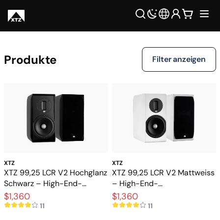
Produkte
Filter anzeigen
XTZ
XTZ
XTZ 99,25 LCR V2 Hochglanz
XTZ 99,25 LCR V2 Mattweiss
Schwarz – High-End-
– High-End-
Stativlautsprecher mit
Stativlautsprecher mit
$1,360
$1,360
extrem hoher Präzision
extremer Präzision
11
11