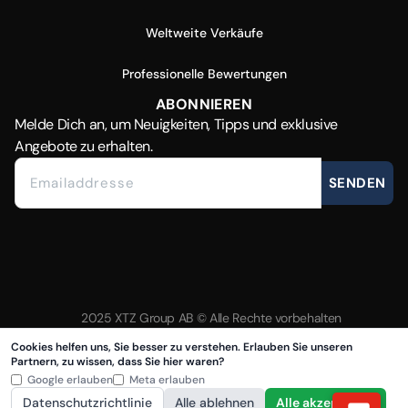
Weltweite Verkäufe
Professionelle Bewertungen
ABONNIEREN
Melde Dich
an, um Neuigkeiten, Tipps und exklusive
Angebote zu erhalten.
SENDEN
2025 XTZ Group AB © Alle Rechte vorbehalten
Erstellt und betrieben von
Tamio
Cookies helfen uns, Sie besser zu verstehen. Erlauben Sie unseren
Partnern, zu wissen, dass Sie hier waren?
Google erlauben
Meta erlauben
Datenschutzrichtlinie
Alle ablehnen
Alle akzeptieren