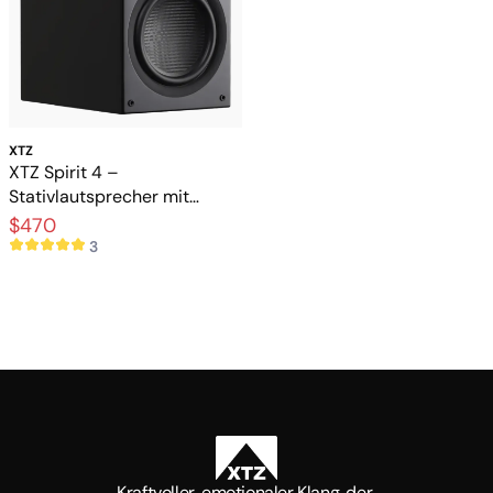
XTZ
XTZ Spirit 4 –
Stativlautsprecher mit
vollem und dynamischem
$470
Klang
3
Kraftvoller, emotionaler Klang, der