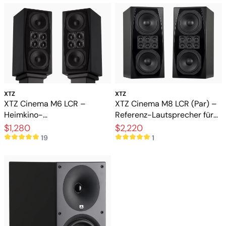
XTZ
XTZ
XTZ Cinema M6 LCR –
XTZ Cinema M8 LCR (Par) –
Heimkino-
Referenz-Lautsprecher für
Hochleistungslautsprecher
exklusive Heimkinos
$1,280
$2,220
für Film und Musik
19
1