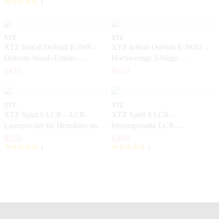
1
XTZ
XTZ
XTZ InWall OnWall E-IW8 –
XTZ InWall OnWall E-IW82 –
Diskrete Wand-/Einbau-
Hochwertige 3-Wege-
Lautsprecher mit großem Klang
Lautsprecher für exklusive
$425
$510
Heimkinos
XTZ
XTZ
XTZ Spirit 6 LCR – LCR-
XTZ Spirit 8 LCR –
Lautsprecher für Heimkino und
leistungsstarke LCR-
Musik
Lautsprecher für exklusive
$255
$300
Heimkinoanlagen
1
2