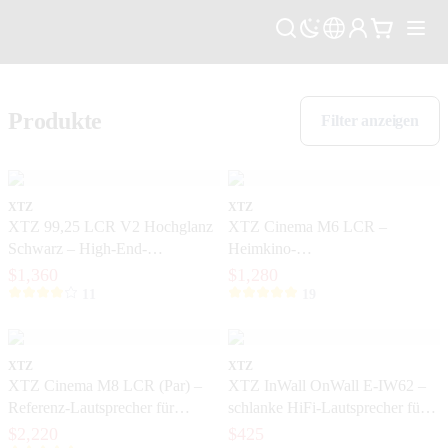
Produkte
Filter anzeigen
XTZ
XTZ
XTZ 99,25 LCR V2 Hochglanz
XTZ Cinema M6 LCR –
Schwarz – High-End-
Heimkino-
Stativlautsprecher mit extrem
Hochleistungslautsprecher für
$1,360
$1,280
hoher Präzision
Film und Musik
11
19
XTZ
XTZ
XTZ Cinema M8 LCR (Par) –
XTZ InWall OnWall E-IW62 –
Referenz-Lautsprecher für
schlanke HiFi-Lautsprecher für
exklusive Heimkinos
die Wand und zum Einbau
$2,220
$425