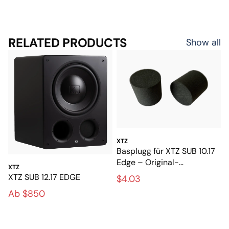
RELATED PRODUCTS
Show all
XTZ
Basplugg für XTZ SUB 10.17
Edge – Original-
XTZ
Portstecker für den
XTZ SUB 12.17 EDGE
$4.03
Subwoofer
Ab $850