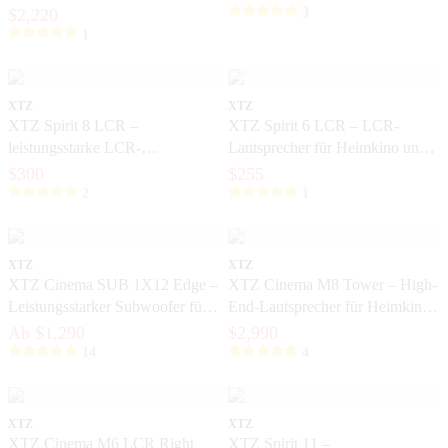
exklusive Heimkinos
$2,220
3
1
XTZ
XTZ
XTZ Spirit 8 LCR –
XTZ Spirit 6 LCR – LCR-
leistungsstarke LCR-
Lautsprecher für Heimkino und
Lautsprecher für exklusive
Musik
$300
$255
Heimkinoanlagen
2
1
XTZ
XTZ
XTZ Cinema SUB 1X12 Edge –
XTZ Cinema M8 Tower – High-
Leistungsstarker Subwoofer für
End-Lautsprecher für Heimkino
modernes Heimkino
mit hoher Standhöhe
Ab $1,290
$2,990
14
4
XTZ
XTZ
XTZ Cinema M6 LCR Right
XTZ Spirit 11 –