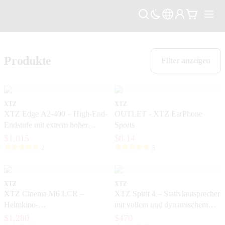
Produkte
Filter anzeigen
XTZ
XTZ
XTZ Edge A2-400 – High-End-
OUTLET - XTZ EarPhone
Endstufe mit extrem hoher
Sports
Kontrolle und Dynamik
$1,015
$8.14
2
5
XTZ
XTZ
XTZ Cinema M6 LCR –
XTZ Spirit 4 – Stativlautsprecher
Heimkino-
mit vollem und dynamischem
Hochleistungslautsprecher für
Klang
$1,280
$470