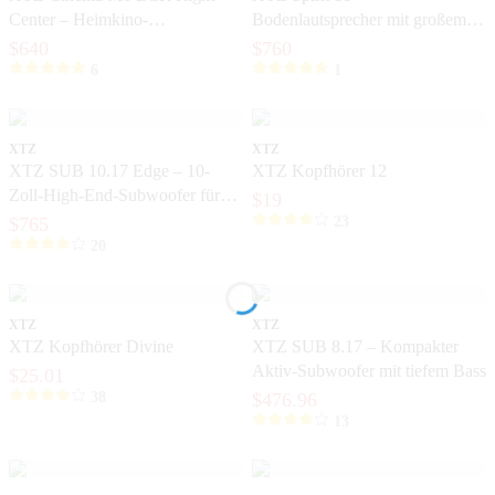
Center – Heimkino-
Bodenlautsprecher mit großem
Hochleistungs-Lautsprecher mit
und detailreichem Klang
$640
$760
hoher Dynamik
6
1
XTZ
XTZ
XTZ SUB 10.17 Edge – 10-
XTZ Kopfhörer 12
Zoll-High-End-Subwoofer für
$19
das Heimkino
$765
23
20
XTZ
XTZ
XTZ Kopfhörer Divine
XTZ SUB 8.17 – Kompakter
Aktiv-Subwoofer mit tiefem Bass
$25.01
38
$476.96
13