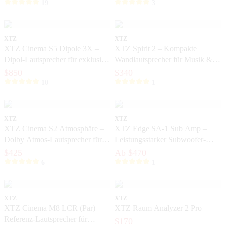
Film und Musik
19
3
XTZ
XTZ
XTZ Cinema S5 Dipole 3X –
XTZ Spirit 2 – Kompakte
Dipol-Lautsprecher für exklusive
Wandlautsprecher für Musik &
Heimkinos
Heimkino
$850
$340
10
1
XTZ
XTZ
XTZ Cinema S2 Atmosphäre –
XTZ Edge SA-1 Sub Amp –
Dolby Atmos-Lautsprecher für
Leistungsstarker Subwoofer-
3D-Ton
Verstärker mit DSP und
$425
Ab $470
ICEpower®
6
1
XTZ
XTZ
XTZ Cinema M8 LCR (Par) –
XTZ Raum Analyzer 2 Pro
Referenz-Lautsprecher für
$170