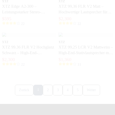
XTZ
XTZ
XTZ Edge A2-300 –
XTZ 99,36 FLR V2 Matt –
Leistungsstarker Stereo-
Hochwertige Lautsprecher für
Endverstärker für Hi-Fi und
Stereo und Heimkino
$595
$2,300
Heimkino
22
22
XTZ
XTZ
XTZ 99.36 FLR V2 Hochglanz
XTZ 99,25 LCR V2 Mattweiss –
Schwarz – High-End-
High-End-Stativlautsprecher mit
Lautsprecher für Stereo und
extremer Präzision
$2,300
$1,360
Heimkino
22
11
1
Zurück
2
3
4
5
Weiter