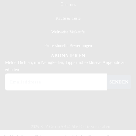
Über uns
Kaufe & Teste
Weltweite Verkäufe
Professionelle Bewertungen
ABONNIEREN
Melde Dich
an, um Neuigkeiten, Tipps und exklusive Angebote zu
erhalten.
SENDEN
2025 XTZ Group AB © Alle Rechte vorbehalten
Erstellt und betrieben von
Tamio