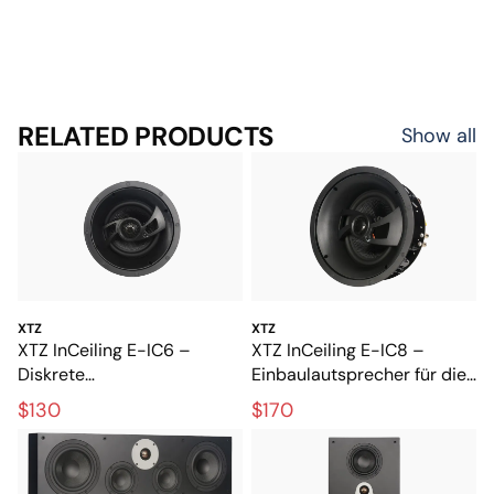
RELATED PRODUCTS
Show all
XTZ
XTZ
XTZ InCeiling E-IC6 –
XTZ InCeiling E-IC8 –
Diskrete
Einbaulautsprecher für die
Deckenlautsprecher mit
Decke mit kraftvollem Bass
$130
$170
vollem und detailreichem
Klang