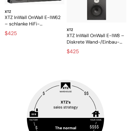
XTZ
XTZ InWall OnWall E-IW62
– schlanke HiFi-
Lautsprecher für die Wand
XTZ
$425
XTZ InWall OnWall E-IW8 –
und zum Einbau
Diskrete Wand-/Einbau-
Lautsprecher mit großem
$425
Klang