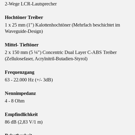
2-Wege LCR-Lautsprecher
Hochtöner Treiber
1 x 25 mm (1") Kalottenhochtöner (Mehrfach beschichtet im
Waveguide-Design)
Mittel- Tieftöner
2 x 150 mm (5 ¼") Concentric Dual Layer C-ABS Treiber
(Zellulosefaser, Acrylnitril-Butadien-Styrol)
Frequenzgang
63 - 22.000 Hz (+/- 3dB)
Nennimpedanz
4 - 8 Ohm
Empfindlichkeit
86 dB (2,83 V/1 m)