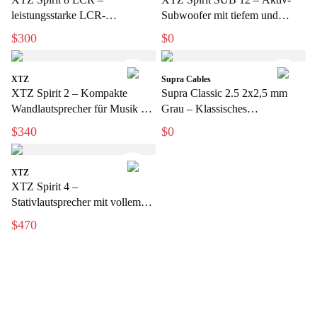
leistungsstarke LCR-
Subwoofer mit tiefem und
Lautsprecher für exklusive
kraftvollem Bass
$300
$0
Heimkinoanlagen
XTZ
Supra Cables
XTZ Spirit 2 – Kompakte
Supra Classic 2.5 2x2,5 mm
Wandlautsprecher für Musik &
Grau – Klassisches
Heimkino
Lautsprecherkabel für Hi-Fi und
$340
$0
Heimkino
XTZ
XTZ Spirit 4 –
Stativlautsprecher mit vollem
und dynamischem Klang
$470